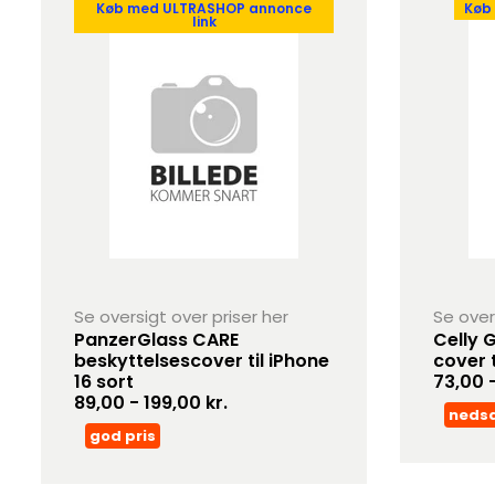
Køb med ULTRASHOP annonce
Køb
link
Se oversigt over priser her
Se over
PanzerGlass CARE
Celly 
beskyttelsescover til iPhone
cover t
16 sort
73,00 -
89,00 - 199,00 kr.
neds
god pris