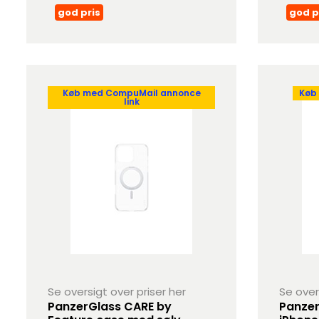
god pris
god p
Køb med CompuMail annonce
Køb
link
Se oversigt over priser her
Se over
PanzerGlass CARE by
Panzer