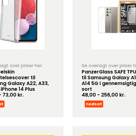
sigt over priser her
Se oversigt over priser 
elskin
PanzerGlass SAFE TPU
telsescover til
til Samsung Galaxy A
g Galaxy A22, A33,
A14 5G i gennemsigtig 
 iPhone 14 Plus
sort
 73,00 kr.
48,00 - 256,00 kr.
at
nedsat