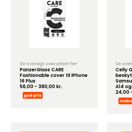
Se oversigt over priser her
Se over
PanzerGlass CARE
Celly G
Fashionable cover til iPhone
beskyt
16 Plus
Samsun
56,00 - 380,00 kr.
A14 og
24,00 -
god pris
neds