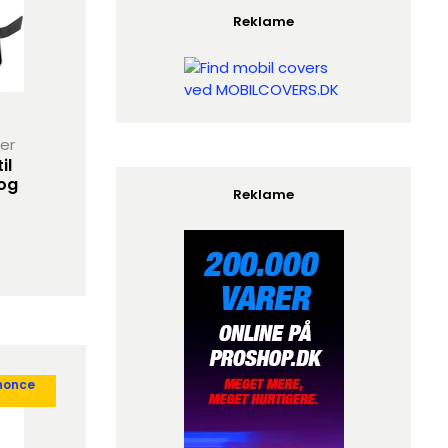
Reklame
her
il
og
Reklame
nonce