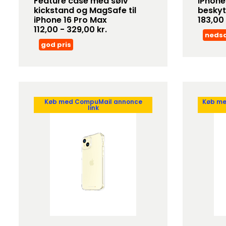
Feature case med sølv
iPhone
kickstand og MagSafe til
beskyt
iPhone 16 Pro Max
183,00 
112,00 - 329,00 kr.
neds
god pris
Køb med CompuMail annonce
Køb me
link