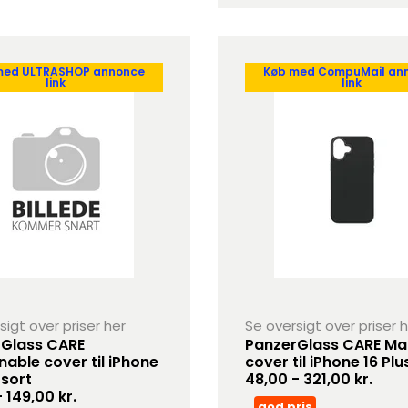
med ULTRASHOP annonce
Køb med CompuMail an
link
link
sigt over priser her
Se oversigt over priser 
Glass CARE
PanzerGlass CARE M
nable cover til iPhone
cover til iPhone 16 Plu
 sort
48,00 - 321,00 kr.
 149,00 kr.
god pris