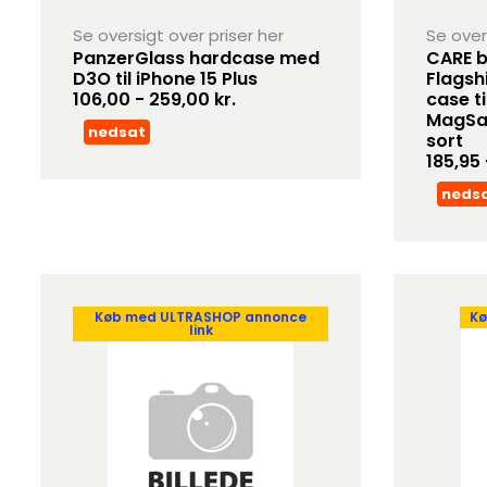
Se oversigt over priser her
Se over
PanzerGlass hardcase med
CARE b
D3O til iPhone 15 Plus
Flagsh
106,00 - 259,00 kr.
case t
MagSaf
nedsat
sort
185,95 
neds
Køb med ULTRASHOP annonce
Kø
link