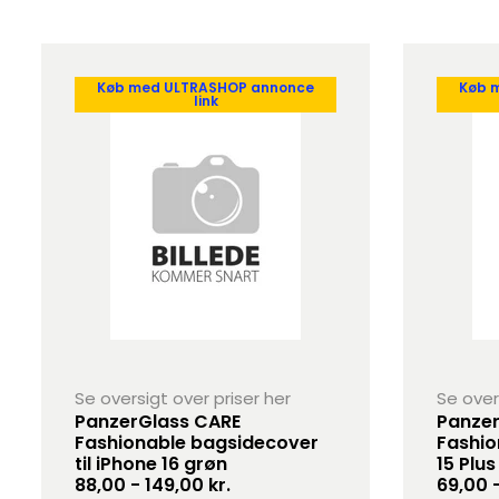
Køb med ULTRASHOP annonce
Køb 
link
Se oversigt over priser her
Se over
PanzerGlass CARE
Panzer
Fashionable bagsidecover
Fashio
til iPhone 16 grøn
15 Plus
88,00 - 149,00 kr.
69,00 -