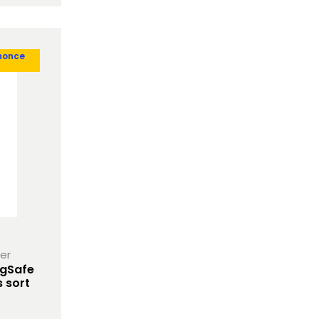
nonce
her
agSafe
s sort