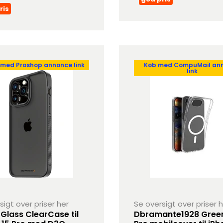
ris
 med Proshop annonce link
Køb med CompuMail an
link
sigt over priser her
Se oversigt over priser 
Glass ClearCase til
Dbramante1928 Gree