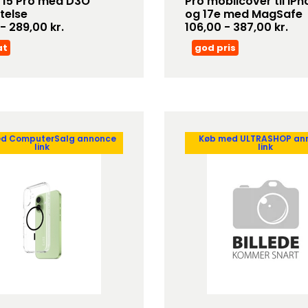
 15 Pro med D3O
Pro mobilcover til iPh
telse
og 17e med MagSafe
- 289,00 kr.
106,00 - 387,00 kr.
at
god pris
d ComputerSalg annonce
Køb med ULTRASHOP an
link
link