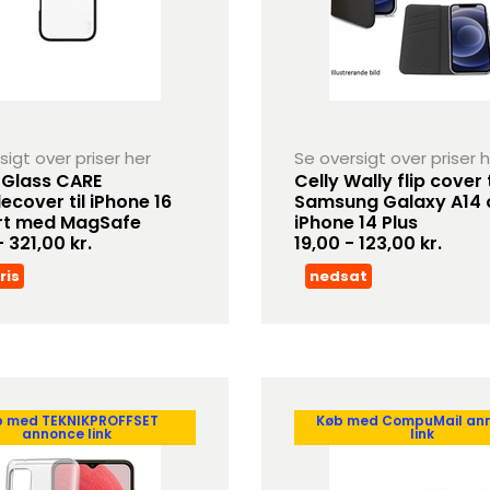
sigt over priser her
Se oversigt over priser 
Glass CARE
Celly Wally flip cover t
ecover til iPhone 16
Samsung Galaxy A14 
rt med MagSafe
iPhone 14 Plus
 321,00 kr.
19,00 - 123,00 kr.
ris
nedsat
b med TEKNIKPROFFSET
Køb med CompuMail an
annonce link
link