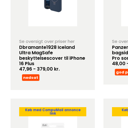
Se oversigt over priser her
Se over
Dbramante1928 Iceland
Panzer
Ultra MagSafe
bagsid
beskyttelsescover til iPhone
Pro so
16 Plus
48,00 -
47,96 - 379,00 kr.
god p
nedsat
Køb med CompuMail annonce
Kø
link