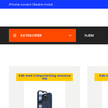
iPhone covers | Bedre mobil
KATEGORIER
HJEM
Køb med ComputerSalg annonce
Køb 
link