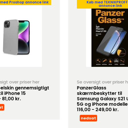
 med Proshop annonce link
Køb med TEKNIKPROFF
annonce link
sigt over priser her
Se oversigt over priser 
Gelskin gennemsigtigt
PanzerGlass
il iPhone 15
skærmbeskytter til
 81,00 kr.
Samsung Galaxy S21 U
5G og iPhone modelle
at
116,00 - 249,00 kr.
nedsat