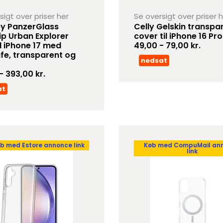
sigt over priser her
Se oversigt over priser 
y PanzerGlass
Celly Gelskin transpa
ip Urban Explorer
cover til iPhone 16 Pro
il iPhone 17 med
49,00 - 79,00 kr.
e, transparent og
nedsat
- 393,00 kr.
at
b med Estore annonce link
Køb med CompuMail an
link