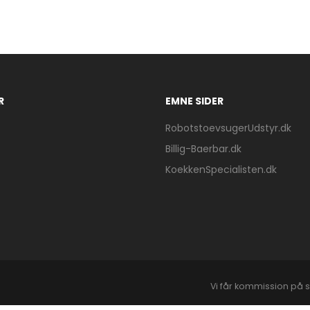
R
EMNE SIDER
RobotstoevsugerUdstyr.dk
Billig-Baerbar.dk
KoekkenSpecialisten.dk
Vi får kommission på s