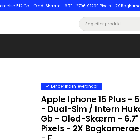
mmelse 512 Gb - Oled-Skærm - 6.7" - 2796 X 1290 Pixels - 2X Bagkamer
Kender ingen leverandør
Apple Iphone 15 Plus -
- Dual-Sim / Intern Hu
Gb - Oled-Skærm - 6.7" 
Pixels - 2X Bagkamerae
- F