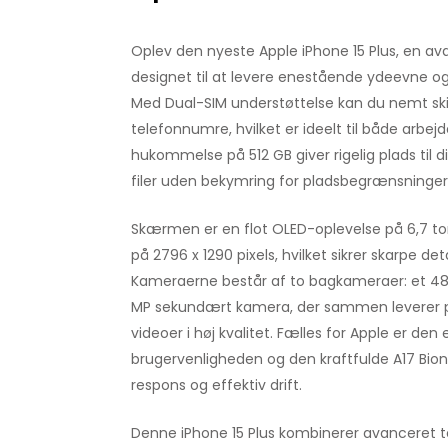
Oplev den nyeste Apple iPhone 15 Plus, en 
designet til at levere enestående ydeevne o
Med Dual-SIM understøttelse kan du nemt sk
telefonnumre, hvilket er ideelt til både arbejd
hukommelse på 512 GB giver rigelig plads til di
filer uden bekymring for pladsbegrænsninger
Skærmen er en flot OLED-oplevelse på 6,7 
på 2796 x 1290 pixels, hvilket sikrer skarpe det
Kameraerne består af to bagkameraer: et 4
MP sekundært kamera, der sammen leverer pro
videoer i høj kvalitet. Fælles for Apple er den 
brugervenligheden og den kraftfulde A17 Bioni
respons og effektiv drift.
Denne iPhone 15 Plus kombinerer avanceret te