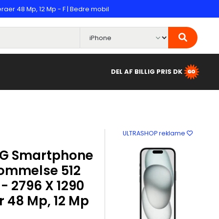
aer 48 Mp, 12 Mp - F | Bedre mobil
DEL AF BILLIG PRIS DK
ULTRASHOP reklame
 5G Smartphone
kommelse 512
- 2796 X 1290
r 48 Mp, 12 Mp