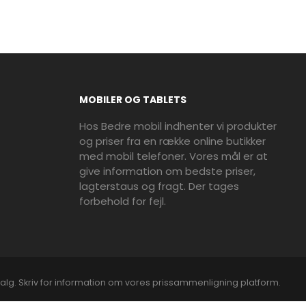
MOBILER OG TABLETS
Hos Bedre mobil indhenter vi produkter
og priser fra en række online butikker
med mobil telefoner. Vores mål er at
give information om bedste priser,
lagterstaus og fragt. Der tages
forbehold for fejl.
alg. Skriv for information om vores prissammenligning platform.