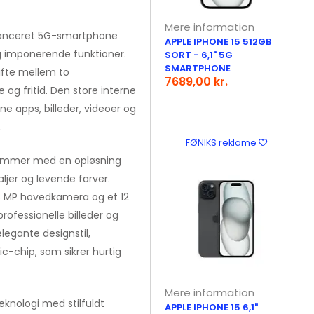
Mere information
avanceret 5G-smartphone
APPLE IPHONE 15 512GB
g imponerende funktioner.
SORT - 6,1" 5G
SMARTPHONE
ifte mellem to
7689,00 kr.
e og fritid. Den store interne
ne apps, billeder, videoer og
.
FØNIKS reklame
tommer med en opløsning
aljer og levende farver.
8 MP hovedkamera og et 12
fessionelle billeder og
elegante designstil,
c-chip, som sikrer hurtig
Mere information
knologi med stilfuldt
APPLE IPHONE 15 6,1"