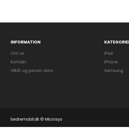
INFORMATION
KATEGORIE
Om os
iPad
Kontakt
iPhone
Vilkår og person data
Samsung
bedremobil.dk © Microsys