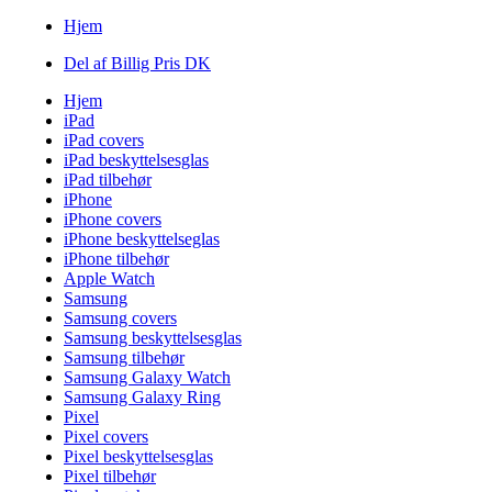
Hjem
Del af Billig Pris DK
Hjem
iPad
iPad covers
iPad beskyttelsesglas
iPad tilbehør
iPhone
iPhone covers
iPhone beskyttelseglas
iPhone tilbehør
Apple Watch
Samsung
Samsung covers
Samsung beskyttelsesglas
Samsung tilbehør
Samsung Galaxy Watch
Samsung Galaxy Ring
Pixel
Pixel covers
Pixel beskyttelsesglas
Pixel tilbehør