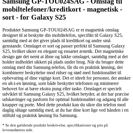
Samsung GP-TOU024SAG - Omslag til
mobiltelefoner/kreditkort - magnetisk -
sort - for Galaxy S25
Produktet Samsung GP-TOU024SAG er et magnetisk omslag
designet til at beskytte din mobiltelefon, specifikt til Galaxy S25,
samtidig med at det giver plads til kreditkort og andre små
genstande. Omslaget er sort og passer perfekt til Samsung Galaxy
S25, hvilket sikrer en elegant og ensartet æstetik. Det magnetiske
design gør det nemt at åbne og lukke omslaget, samtidig med at det
holder indholdet sikkert på plads under brug. Når du bruger dette
omslag med din Samsung-telefon, får du en praktisk løsning, der
kombinerer beskyttelse mod ridser og stød med funktionalitet til
opbevaring af dine vigtige kort. Det er ideelt for personer, der ønsker
en alt-i-en løsning, som både beskytter telefonen og minimerer
behovet for at bære ekstra pung eller taske. Omslaget er specielt
udviklet til Samsung Galaxy S25, hvilket betyder, at det har præcise
udskæringer og pasform for optimal funktionalitet og adgang til alle
knapper og porte. Med dette produkt kan du sikre din telefon mod
daglig slitage samtidig med, at du har dine kort lige ved hånden i en
stilfuld og praktisk løsning fra Samsung.
* Se den gældende produkt beskrivelse, specifikationer og pris på
leverandørens side.