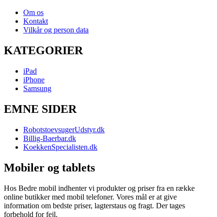
Om os
Kontakt
Vilkår og person data
KATEGORIER
iPad
iPhone
Samsung
EMNE SIDER
RobotstoevsugerUdstyr.dk
Billig-Baerbar.dk
KoekkenSpecialisten.dk
Mobiler og tablets
Hos Bedre mobil indhenter vi produkter og priser fra en række
online butikker med mobil telefoner. Vores mål er at give
information om bedste priser, lagterstaus og fragt. Der tages
forbehold for fejl.