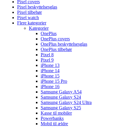
Pixel covers
Pixel beskyttelsesglas
Pixel tilbehør
Pixel watch
Flere kategorier
Kategorier
OnePlus
OnePlus covers
OnePlus beskyttelsesglas
OnePlus tilbehør
Pixel 8
Pixel 9
iPhone 13
iPhone 14
iPhone 15
iPhone 15 Pro
iPhone 16
Samsung Galaxy A54
Samsung Galaxy S24
Samsung Galaxy S24 Ultra
Samsung Galaxy S25
Kasse til mobiler
Powerbanks
Mobil til ældre