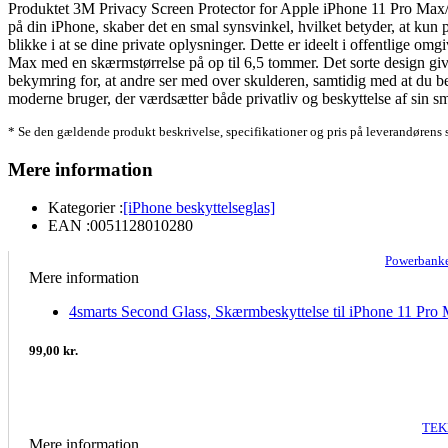
Produktet 3M Privacy Screen Protector for Apple iPhone 11 Pro Max/XS M
på din iPhone, skaber det en smal synsvinkel, hvilket betyder, at kun 
blikke i at se dine private oplysninger. Dette er ideelt i offentlige
Max med en skærmstørrelse på op til 6,5 tommer. Det sorte design giver
bekymring for, at andre ser med over skulderen, samtidig med at du bes
moderne bruger, der værdsætter både privatliv og beskyttelse af sin s
* Se den gældende produkt beskrivelse, specifikationer og pris på leverandørens 
Mere information
Kategorier :
[iPhone beskyttelseglas]
EAN :
0051128010280
Powerbank
Mere information
4smarts Second Glass, Skærmbeskyttelse til iPhone 11 Pr
99,00 kr.
TEK
Mere information