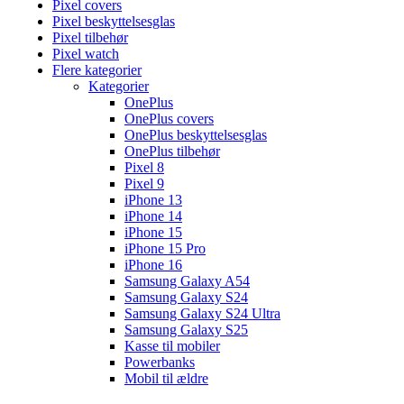
Pixel covers
Pixel beskyttelsesglas
Pixel tilbehør
Pixel watch
Flere kategorier
Kategorier
OnePlus
OnePlus covers
OnePlus beskyttelsesglas
OnePlus tilbehør
Pixel 8
Pixel 9
iPhone 13
iPhone 14
iPhone 15
iPhone 15 Pro
iPhone 16
Samsung Galaxy A54
Samsung Galaxy S24
Samsung Galaxy S24 Ultra
Samsung Galaxy S25
Kasse til mobiler
Powerbanks
Mobil til ældre