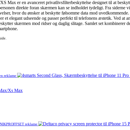
ax er en avanceret privatlivsfilterbeskyttelse designet til at beskytte 
personen direkte foran skærmen kan se indholdet tydeligt. Fra siderne vi
 omgivelser, hvor du ønsker at beskytte følsomme data mod uvedkommende.
 et elegant udseende og passer perfekt til telefonens æstetik. Ved at anv
kytter skærmen mod ridser og daglig slitage. Samlet set kombinerer dett
martphone.
side.
en reklame
o Max/Xs Max
NIKPROFFSET reklame