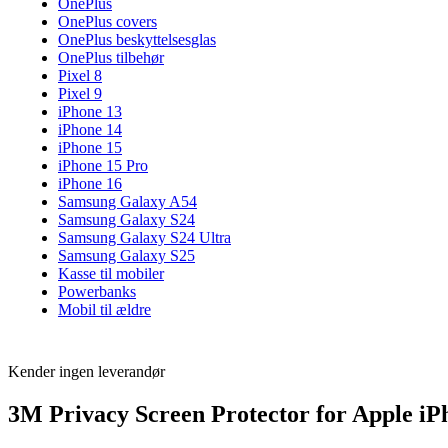
OnePlus
OnePlus covers
OnePlus beskyttelsesglas
OnePlus tilbehør
Pixel 8
Pixel 9
iPhone 13
iPhone 14
iPhone 15
iPhone 15 Pro
iPhone 16
Samsung Galaxy A54
Samsung Galaxy S24
Samsung Galaxy S24 Ultra
Samsung Galaxy S25
Kasse til mobiler
Powerbanks
Mobil til ældre
Kender ingen leverandør
3M Privacy Screen Protector for Apple i