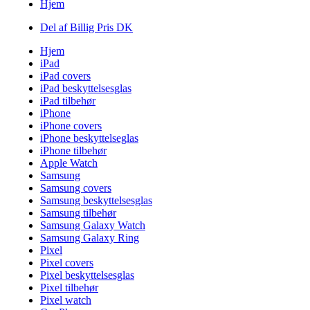
Hjem
Del af Billig Pris DK
Hjem
iPad
iPad covers
iPad beskyttelsesglas
iPad tilbehør
iPhone
iPhone covers
iPhone beskyttelseglas
iPhone tilbehør
Apple Watch
Samsung
Samsung covers
Samsung beskyttelsesglas
Samsung tilbehør
Samsung Galaxy Watch
Samsung Galaxy Ring
Pixel
Pixel covers
Pixel beskyttelsesglas
Pixel tilbehør
Pixel watch