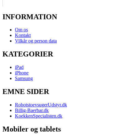
INFORMATION
Om os
Kontakt
Vilkår og person data
KATEGORIER
iPad
iPhone
Samsung
EMNE SIDER
RobotstoevsugerUdstyr.dk
Billig-Baerbar.dk
KoekkenSpecialisten.dk
Mobiler og tablets