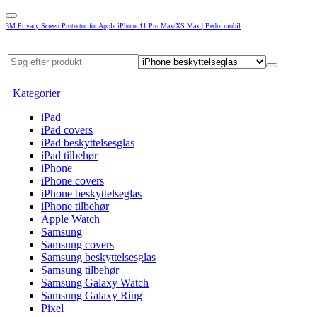
3M Privacy Screen Protector for Apple iPhone 11 Pro Max/XS Max | Bedre mobil
Kategorier
iPad
iPad covers
iPad beskyttelsesglas
iPad tilbehør
iPhone
iPhone covers
iPhone beskyttelseglas
iPhone tilbehør
Apple Watch
Samsung
Samsung covers
Samsung beskyttelsesglas
Samsung tilbehør
Samsung Galaxy Watch
Samsung Galaxy Ring
Pixel