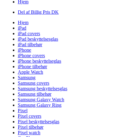
Hjem
Del af Billig Pris DK
Hjem
iPad
iPad covers
iPad beskyttelsesglas
iPad tilbehør
iPhone
iPhone covers
iPhone beskyttelseglas
iPhone tilbehør
Apple Watch
Samsung
Samsung covers
Samsung beskyttelsesglas
Samsung tilbehør
Samsung Galaxy Watch
Samsung Galaxy Ring
Pixel
Pixel covers
Pixel beskyttelsesglas
Pixel tilbehør
Pixel watch