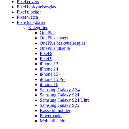
Pixel covers
Pixel beskyttelsesglas
Pixel tilbehør
Pixel watch
Flere kategorier
Kategorier
OnePlus
OnePlus covers
OnePlus beskyttelsesglas
OnePlus tilbehør
Pixel 8
Pixel 9
iPhone 13
iPhone 14
iPhone 15
iPhone 15 Pro
iPhone 16
Samsung Galaxy A54
Samsung Galaxy S24
Samsung Galaxy S24 Ultra
Samsung Galaxy S25
Kasse til mobiler
Powerbanks
Mobil til ældre