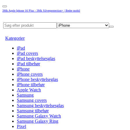
3Mk Apple Iphone 16 Plus - 3Mk Silverprotection+ | Bedre mobil
Kategorier
iPad
iPad covers
iPad beskyttelsesglas
iPad tilbehør
iPhone
iPhone covers
iPhone beskyttelseglas
iPhone tilbehør
Apple Watch
Samsung
Samsung covers
Samsung beskyttelsesglas
Samsung tilbehør
Samsung Galaxy Watch
Samsung Galaxy Ring
Pixel