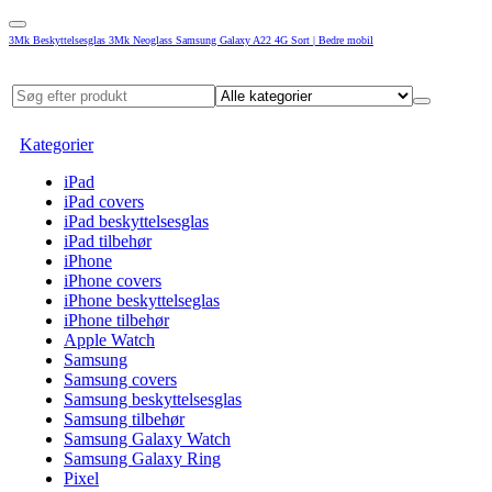
3Mk Beskyttelsesglas 3Mk Neoglass Samsung Galaxy A22 4G Sort | Bedre mobil
Kategorier
iPad
iPad covers
iPad beskyttelsesglas
iPad tilbehør
iPhone
iPhone covers
iPhone beskyttelseglas
iPhone tilbehør
Apple Watch
Samsung
Samsung covers
Samsung beskyttelsesglas
Samsung tilbehør
Samsung Galaxy Watch
Samsung Galaxy Ring
Pixel