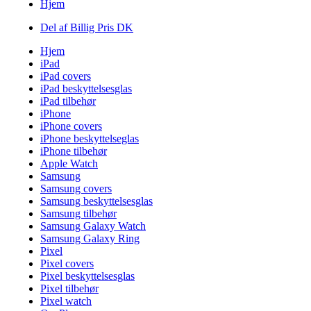
Hjem
Del af Billig Pris DK
Hjem
iPad
iPad covers
iPad beskyttelsesglas
iPad tilbehør
iPhone
iPhone covers
iPhone beskyttelseglas
iPhone tilbehør
Apple Watch
Samsung
Samsung covers
Samsung beskyttelsesglas
Samsung tilbehør
Samsung Galaxy Watch
Samsung Galaxy Ring
Pixel
Pixel covers
Pixel beskyttelsesglas
Pixel tilbehør
Pixel watch