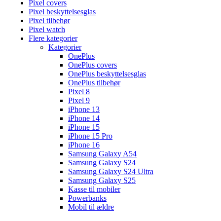
Pixel covers
Pixel beskyttelsesglas
Pixel tilbehør
Pixel watch
Flere kategorier
Kategorier
OnePlus
OnePlus covers
OnePlus beskyttelsesglas
OnePlus tilbehør
Pixel 8
Pixel 9
iPhone 13
iPhone 14
iPhone 15
iPhone 15 Pro
iPhone 16
Samsung Galaxy A54
Samsung Galaxy S24
Samsung Galaxy S24 Ultra
Samsung Galaxy S25
Kasse til mobiler
Powerbanks
Mobil til ældre