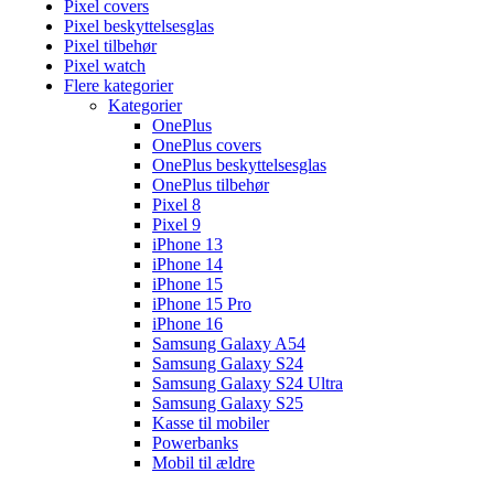
Pixel covers
Pixel beskyttelsesglas
Pixel tilbehør
Pixel watch
Flere kategorier
Kategorier
OnePlus
OnePlus covers
OnePlus beskyttelsesglas
OnePlus tilbehør
Pixel 8
Pixel 9
iPhone 13
iPhone 14
iPhone 15
iPhone 15 Pro
iPhone 16
Samsung Galaxy A54
Samsung Galaxy S24
Samsung Galaxy S24 Ultra
Samsung Galaxy S25
Kasse til mobiler
Powerbanks
Mobil til ældre