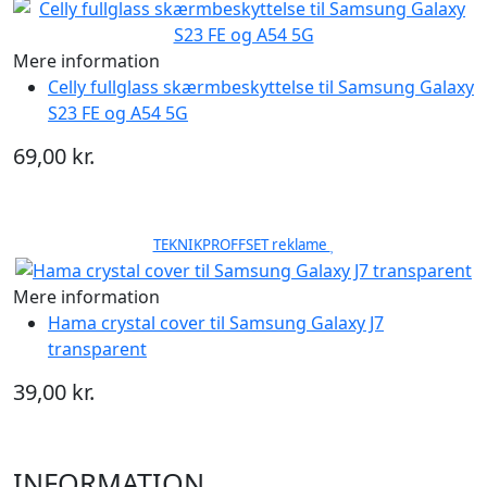
Mere information
Celly fullglass skærmbeskyttelse til Samsung Galaxy
S23 FE og A54 5G
69,00 kr.
TEKNIKPROFFSET reklame
Mere information
Hama crystal cover til Samsung Galaxy J7
transparent
39,00 kr.
INFORMATION