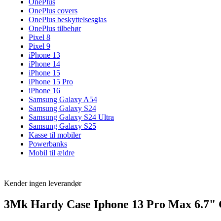
OnePlus
OnePlus covers
OnePlus beskyttelsesglas
OnePlus tilbehør
Pixel 8
Pixel 9
iPhone 13
iPhone 14
iPhone 15
iPhone 15 Pro
iPhone 16
Samsung Galaxy A54
Samsung Galaxy S24
Samsung Galaxy S24 Ultra
Samsung Galaxy S25
Kasse til mobiler
Powerbanks
Mobil til ældre
Kender ingen leverandør
3Mk Hardy Case Iphone 13 Pro Max 6.7" 