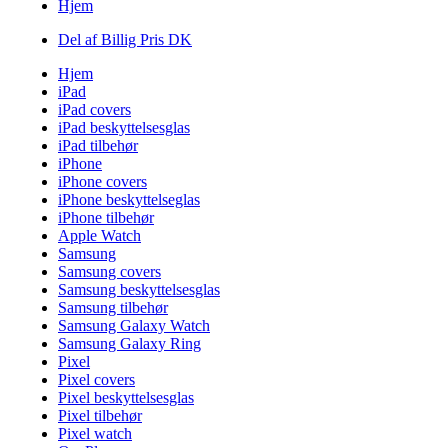
Hjem
Del af Billig Pris DK
Hjem
iPad
iPad covers
iPad beskyttelsesglas
iPad tilbehør
iPhone
iPhone covers
iPhone beskyttelseglas
iPhone tilbehør
Apple Watch
Samsung
Samsung covers
Samsung beskyttelsesglas
Samsung tilbehør
Samsung Galaxy Watch
Samsung Galaxy Ring
Pixel
Pixel covers
Pixel beskyttelsesglas
Pixel tilbehør
Pixel watch