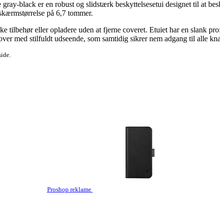
ay-black er en robust og slidstærk beskyttelsesetui designet til at besk
 skærmstørrelse på 6,7 tommer.
lbehør eller opladere uden at fjerne coveret. Etuiet har en slank profi
t cover med stilfuldt udseende, som samtidig sikrer nem adgang til alle kn
side.
Proshop reklame