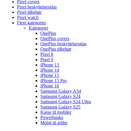
Pixel covers
Pixel beskyttelsesglas
Pixel tilbehør
Pixel watch
Flere kategorier
Kategorier
OnePlus
OnePlus covers
OnePlus beskyttelsesglas
OnePlus tilbehør
Pixel 8
Pixel 9
iPhone 13
iPhone 14
iPhone 15
iPhone 15 Pro
iPhone 16
Samsung Galaxy A54
Samsung Galaxy S24
Samsung Galaxy S24 Ultra
Samsung Galaxy S25
Kasse til mobiler
Powerbanks
Mobil til ældre