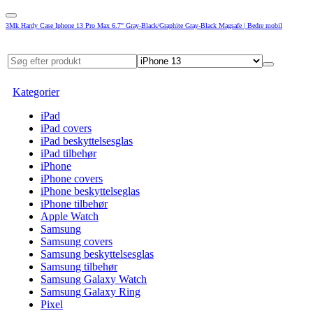
3Mk Hardy Case Iphone 13 Pro Max 6.7" Gray-Black/Graphite Gray-Black Magsafe | Bedre mobil
Kategorier
iPad
iPad covers
iPad beskyttelsesglas
iPad tilbehør
iPhone
iPhone covers
iPhone beskyttelseglas
iPhone tilbehør
Apple Watch
Samsung
Samsung covers
Samsung beskyttelsesglas
Samsung tilbehør
Samsung Galaxy Watch
Samsung Galaxy Ring
Pixel