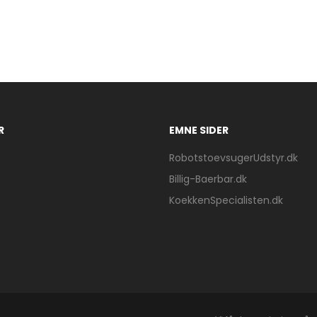
R
EMNE SIDER
RobotstoevsugerUdstyr.dk
Billig-Baerbar.dk
KoekkenSpecialisten.dk