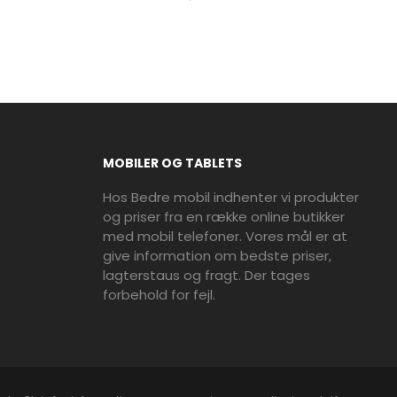
MOBILER OG TABLETS
Hos Bedre mobil indhenter vi produkter
og priser fra en række online butikker
med mobil telefoner. Vores mål er at
give information om bedste priser,
lagterstaus og fragt. Der tages
forbehold for fejl.