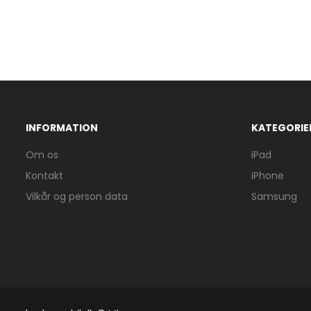
INFORMATION
KATEGORIE
Om os
iPad
Kontakt
iPhone
Vilkår og person data
Samsung