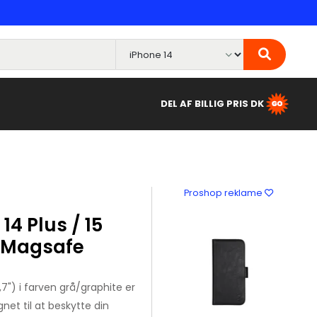
DEL AF BILLIG PRIS DK
Proshop reklame
4 Plus / 15
e Magsafe
,7") i farven grå/graphite er
net til at beskytte din