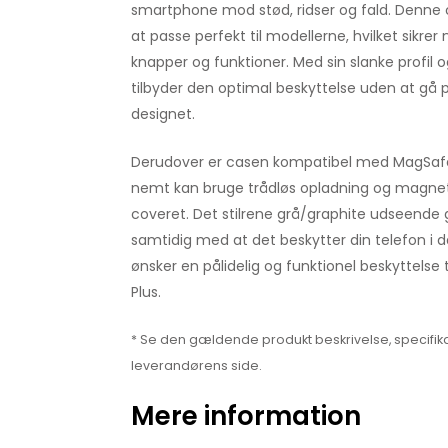
smartphone mod stød, ridser og fald. Denne ca
at passe perfekt til modellerne, hvilket sikrer
knapper og funktioner. Med sin slanke profil 
tilbyder den optimal beskyttelse uden at g
designet.
Derudover er casen kompatibel med MagSafe, 
nemt kan bruge trådløs opladning og magneti
coveret. Det stilrene grå/graphite udseende g
samtidig med at det beskytter din telefon i dag
ønsker en pålidelig og funktionel beskyttelse ti
Plus.
* Se den gældende produkt beskrivelse, specifika
leverandørens side.
Mere information