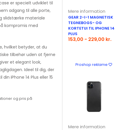
se er specielt udviklet til
 nem adgang til alle porte,
Mere information
GEAR 2-I-1 MAGNETISK
og slidstærke materiale
TEGNEBOGS- OG
å på kompromis med
KORTETUI TIL IPHONE 14
PLUS
153,00 - 229,00 kr.
hvilket betyder, at du
ske tilbehør uden at fjerne
iver et elegant look,
Proshop reklame
ligdagen. Ideel til dig, der
l din iPhone 14 Plus eller 15
tioner og pris på
Mere information