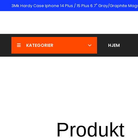
3Mk Hardy Case Iphone 14 Plus / 15 Plus 6.7" Gray/Graphite Mag
KATEGORIER
HJEM