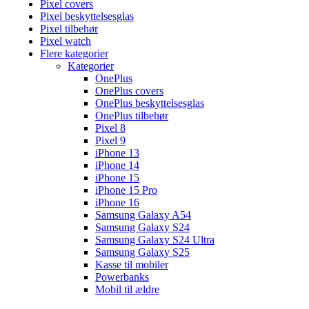
Pixel covers
Pixel beskyttelsesglas
Pixel tilbehør
Pixel watch
Flere kategorier
Kategorier
OnePlus
OnePlus covers
OnePlus beskyttelsesglas
OnePlus tilbehør
Pixel 8
Pixel 9
iPhone 13
iPhone 14
iPhone 15
iPhone 15 Pro
iPhone 16
Samsung Galaxy A54
Samsung Galaxy S24
Samsung Galaxy S24 Ultra
Samsung Galaxy S25
Kasse til mobiler
Powerbanks
Mobil til ældre