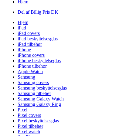
Hjem
Del af Billig Pris DK
Hjem
iPad
iPad covers
iPad beskyttelsesglas
iPad tilbehør
iPhone
iPhone covers
iPhone beskyttelseglas
iPhone tilbehør
Apple Watch
Samsung
Samsung covers
Samsung beskyttelsesglas
Samsung tilbehør
Samsung Galaxy Watch
Samsung Galaxy Ring
Pixel
Pixel covers
Pixel beskyttelsesglas
Pixel tilbehør
Pixel watch