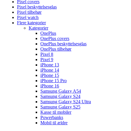
Pixel covers
Pixel beskyttelsesglas
Pixel tilbehør
Pixel watch
Flere kategorier
Kategorier
OnePlus
OnePlus covers
OnePlus beskyttelsesglas
OnePlus tilbehør
Pixel 8
Pixel 9
iPhone 13
iPhone 14
iPhone 15
iPhone 15 Pro
iPhone 16
Samsung Galaxy A54
Samsung Galaxy S24
Samsung Galaxy S24 Ultra
Samsung Galaxy S25
Kasse til mobiler
Powerbanks
Mobil til ældre