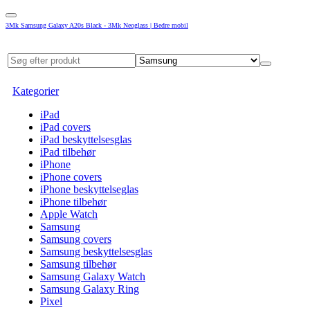
3Mk Samsung Galaxy A20s Black - 3Mk Neoglass | Bedre mobil
Kategorier
iPad
iPad covers
iPad beskyttelsesglas
iPad tilbehør
iPhone
iPhone covers
iPhone beskyttelseglas
iPhone tilbehør
Apple Watch
Samsung
Samsung covers
Samsung beskyttelsesglas
Samsung tilbehør
Samsung Galaxy Watch
Samsung Galaxy Ring
Pixel