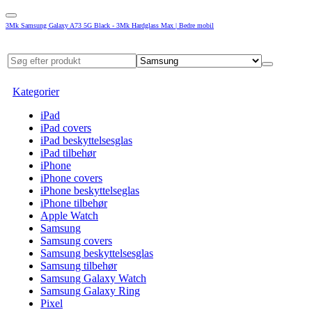
3Mk Samsung Galaxy A73 5G Black - 3Mk Hardglass Max | Bedre mobil
Kategorier
iPad
iPad covers
iPad beskyttelsesglas
iPad tilbehør
iPhone
iPhone covers
iPhone beskyttelseglas
iPhone tilbehør
Apple Watch
Samsung
Samsung covers
Samsung beskyttelsesglas
Samsung tilbehør
Samsung Galaxy Watch
Samsung Galaxy Ring
Pixel