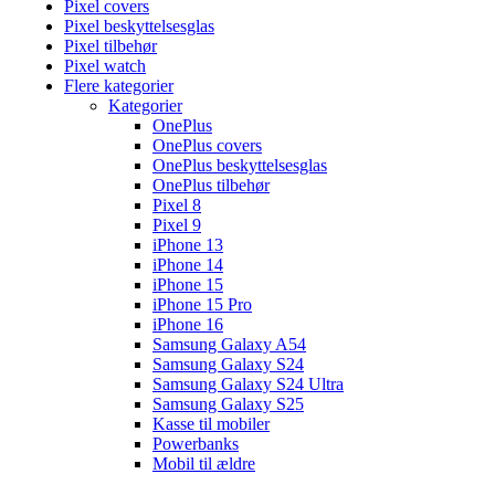
Pixel covers
Pixel beskyttelsesglas
Pixel tilbehør
Pixel watch
Flere kategorier
Kategorier
OnePlus
OnePlus covers
OnePlus beskyttelsesglas
OnePlus tilbehør
Pixel 8
Pixel 9
iPhone 13
iPhone 14
iPhone 15
iPhone 15 Pro
iPhone 16
Samsung Galaxy A54
Samsung Galaxy S24
Samsung Galaxy S24 Ultra
Samsung Galaxy S25
Kasse til mobiler
Powerbanks
Mobil til ældre