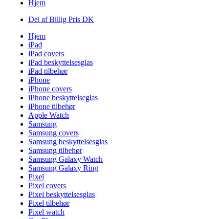
Hjem
Del af Billig Pris DK
Hjem
iPad
iPad covers
iPad beskyttelsesglas
iPad tilbehør
iPhone
iPhone covers
iPhone beskyttelseglas
iPhone tilbehør
Apple Watch
Samsung
Samsung covers
Samsung beskyttelsesglas
Samsung tilbehør
Samsung Galaxy Watch
Samsung Galaxy Ring
Pixel
Pixel covers
Pixel beskyttelsesglas
Pixel tilbehør
Pixel watch