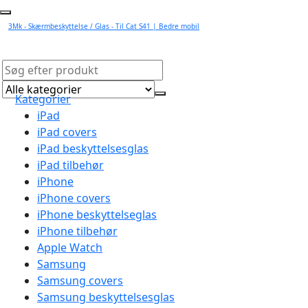
3Mk - Skærmbeskyttelse / Glas - Til Cat S41 | Bedre mobil
Kategorier
iPad
iPad covers
iPad beskyttelsesglas
iPad tilbehør
iPhone
iPhone covers
iPhone beskyttelseglas
iPhone tilbehør
Apple Watch
Samsung
Samsung covers
Samsung beskyttelsesglas