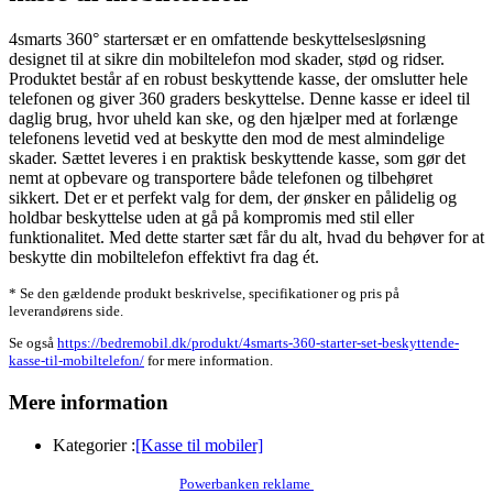
4smarts 360° startersæt er en omfattende beskyttelsesløsning
designet til at sikre din mobiltelefon mod skader, stød og ridser.
Produktet består af en robust beskyttende kasse, der omslutter hele
telefonen og giver 360 graders beskyttelse. Denne kasse er ideel til
daglig brug, hvor uheld kan ske, og den hjælper med at forlænge
telefonens levetid ved at beskytte den mod de mest almindelige
skader. Sættet leveres i en praktisk beskyttende kasse, som gør det
nemt at opbevare og transportere både telefonen og tilbehøret
sikkert. Det er et perfekt valg for dem, der ønsker en pålidelig og
holdbar beskyttelse uden at gå på kompromis med stil eller
funktionalitet. Med dette starter sæt får du alt, hvad du behøver for at
beskytte din mobiltelefon effektivt fra dag ét.
* Se den gældende produkt beskrivelse, specifikationer og pris på
leverandørens side.
Se også
https://bedremobil.dk/produkt/4smarts-360-starter-set-beskyttende-
kasse-til-mobiltelefon/
for mere information.
Mere information
Kategorier :
[Kasse til mobiler]
Powerbanken reklame