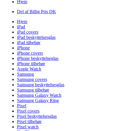
Hjem
Del af Billig Pris DK
Hjem
iPad
iPad covers
iPad beskyttelsesglas
iPad tilbehør
iPhone
iPhone covers
iPhone beskyttelseglas
iPhone tilbehør
Apple Watch
Samsung
Samsung covers
Samsung beskyttelsesglas
Samsung tilbehør
Samsung Galaxy Watch
Samsung Galaxy Ring
Pixel
Pixel covers
Pixel beskyttelsesglas
Pixel tilbehør
Pixel watch