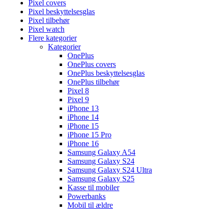
Pixel covers
Pixel beskyttelsesglas
Pixel tilbehør
Pixel watch
Flere kategorier
Kategorier
OnePlus
OnePlus covers
OnePlus beskyttelsesglas
OnePlus tilbehør
Pixel 8
Pixel 9
iPhone 13
iPhone 14
iPhone 15
iPhone 15 Pro
iPhone 16
Samsung Galaxy A54
Samsung Galaxy S24
Samsung Galaxy S24 Ultra
Samsung Galaxy S25
Kasse til mobiler
Powerbanks
Mobil til ældre