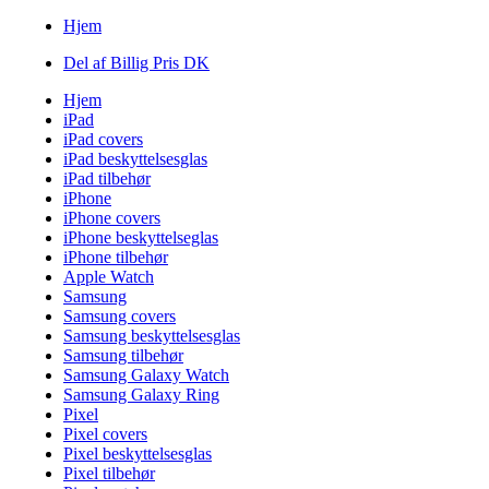
Hjem
Del af Billig Pris DK
Hjem
iPad
iPad covers
iPad beskyttelsesglas
iPad tilbehør
iPhone
iPhone covers
iPhone beskyttelseglas
iPhone tilbehør
Apple Watch
Samsung
Samsung covers
Samsung beskyttelsesglas
Samsung tilbehør
Samsung Galaxy Watch
Samsung Galaxy Ring
Pixel
Pixel covers
Pixel beskyttelsesglas
Pixel tilbehør