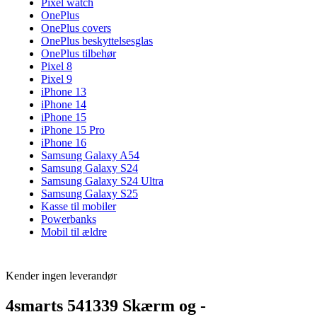
Pixel watch
OnePlus
OnePlus covers
OnePlus beskyttelsesglas
OnePlus tilbehør
Pixel 8
Pixel 9
iPhone 13
iPhone 14
iPhone 15
iPhone 15 Pro
iPhone 16
Samsung Galaxy A54
Samsung Galaxy S24
Samsung Galaxy S24 Ultra
Samsung Galaxy S25
Kasse til mobiler
Powerbanks
Mobil til ældre
Kender ingen leverandør
4smarts 541339 Skærm og -