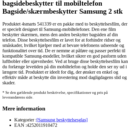
bagsidebeskytter til mobiltelefon
Bagside/skærmbeskytter Samsung 2 stk
Produktet 4smarts 541339 er en pakke med to beskyttelsesfilm, der
er specielt designet til Samsung-mobiltelefoner. Den ene film
beskytter skærmen, mens den anden beskytter bagsiden af din
telefon. Disse beskyttelsesfilm er lavet for at forhindre ridser og
småskader, hvilket hjælper med at bevare telefonens udseende og
funktionalitet over tid. De er nemme at påføre og passer perfekt til
kompatible Samsung-modeller, hvilket sikrer en god pasform uden
luftbobler eller ujævnheder. Ved at bruge disse beskyttelsesfilm kan
du forlænge levetiden på din mobiltelefon og holde den ser ny ud i
længere tid. Produktet er ideelt for dig, der ønsker en enkel og
effektiv måde at beskytte din investering mod dagligdagens slid og
skader.
* Se den gældende produkt beskrivelse, specifikationer og pris på
leverandørens side.
Mere information
Kategorier :
[Samsung beskyttelsesglas]
EAN :
4252011910472