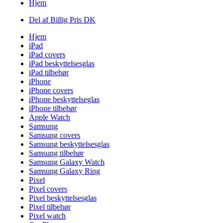
Hjem
Del af Billig Pris DK
Hjem
iPad
iPad covers
iPad beskyttelsesglas
iPad tilbehør
iPhone
iPhone covers
iPhone beskyttelseglas
iPhone tilbehør
Apple Watch
Samsung
Samsung covers
Samsung beskyttelsesglas
Samsung tilbehør
Samsung Galaxy Watch
Samsung Galaxy Ring
Pixel
Pixel covers
Pixel beskyttelsesglas
Pixel tilbehør
Pixel watch