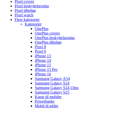
Pixel covers
Pixel beskyttelsesglas
Pixel tilbehør
Pixel watch
Flere kategorier
Kategorier
OnePlus
OnePlus covers
OnePlus beskyttelsesglas
OnePlus tilbehør
Pixel 8
Pixel 9
iPhone 13
iPhone 14
iPhone 15
iPhone 15 Pro
iPhone 16
Samsung Galaxy A54
Samsung Galaxy S24
Samsung Galaxy S24 Ultra
Samsung Galaxy S25
Kasse til mobiler
Powerbanks
Mobil til ældre