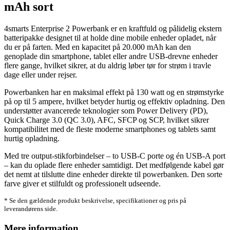
mAh sort
4smarts Enterprise 2 Powerbank er en kraftfuld og pålidelig ekstern
batteripakke designet til at holde dine mobile enheder opladet, når
du er på farten. Med en kapacitet på 20.000 mAh kan den
genoplade din smartphone, tablet eller andre USB-drevne enheder
flere gange, hvilket sikrer, at du aldrig løber tør for strøm i travle
dage eller under rejser.
Powerbanken har en maksimal effekt på 130 watt og en strømstyrke
på op til 5 ampere, hvilket betyder hurtig og effektiv opladning. Den
understøtter avancerede teknologier som Power Delivery (PD),
Quick Charge 3.0 (QC 3.0), AFC, SFCP og SCP, hvilket sikrer
kompatibilitet med de fleste moderne smartphones og tablets samt
hurtig opladning.
Med tre output-stikforbindelser – to USB-C porte og én USB-A port
– kan du oplade flere enheder samtidigt. Det medfølgende kabel gør
det nemt at tilslutte dine enheder direkte til powerbanken. Den sorte
farve giver et stilfuldt og professionelt udseende.
* Se den gældende produkt beskrivelse, specifikationer og pris på
leverandørens side.
Mere information