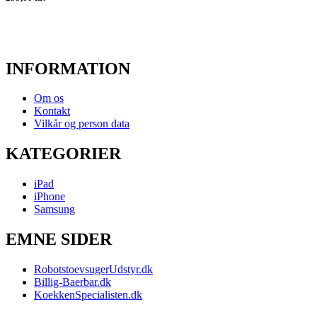
INFORMATION
Om os
Kontakt
Vilkår og person data
KATEGORIER
iPad
iPhone
Samsung
EMNE SIDER
RobotstoevsugerUdstyr.dk
Billig-Baerbar.dk
KoekkenSpecialisten.dk