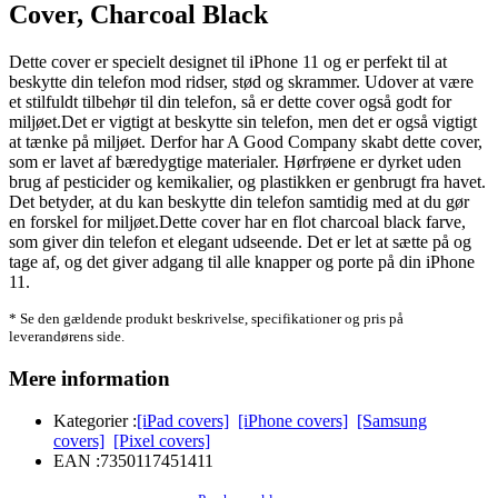
Cover, Charcoal Black
Dette cover er specielt designet til iPhone 11 og er perfekt til at
beskytte din telefon mod ridser, stød og skrammer. Udover at være
et stilfuldt tilbehør til din telefon, så er dette cover også godt for
miljøet.Det er vigtigt at beskytte sin telefon, men det er også vigtigt
at tænke på miljøet. Derfor har A Good Company skabt dette cover,
som er lavet af bæredygtige materialer. Hørfrøene er dyrket uden
brug af pesticider og kemikalier, og plastikken er genbrugt fra havet.
Det betyder, at du kan beskytte din telefon samtidig med at du gør
en forskel for miljøet.Dette cover har en flot charcoal black farve,
som giver din telefon et elegant udseende. Det er let at sætte på og
tage af, og det giver adgang til alle knapper og porte på din iPhone
11.
* Se den gældende produkt beskrivelse, specifikationer og pris på
leverandørens side.
Mere information
Kategorier :
[iPad covers]
[iPhone covers]
[Samsung
covers]
[Pixel covers]
EAN :
7350117451411