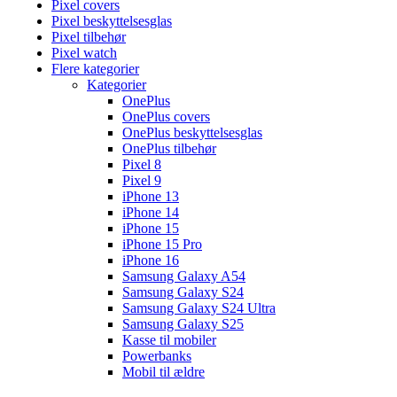
Pixel covers
Pixel beskyttelsesglas
Pixel tilbehør
Pixel watch
Flere kategorier
Kategorier
OnePlus
OnePlus covers
OnePlus beskyttelsesglas
OnePlus tilbehør
Pixel 8
Pixel 9
iPhone 13
iPhone 14
iPhone 15
iPhone 15 Pro
iPhone 16
Samsung Galaxy A54
Samsung Galaxy S24
Samsung Galaxy S24 Ultra
Samsung Galaxy S25
Kasse til mobiler
Powerbanks
Mobil til ældre