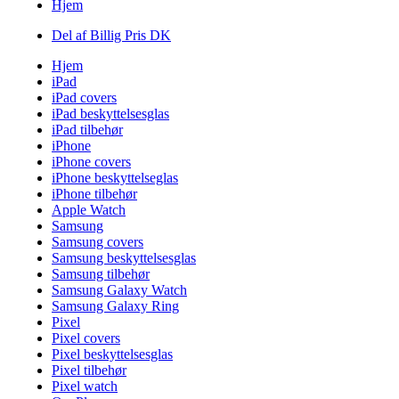
Hjem
Del af Billig Pris DK
Hjem
iPad
iPad covers
iPad beskyttelsesglas
iPad tilbehør
iPhone
iPhone covers
iPhone beskyttelseglas
iPhone tilbehør
Apple Watch
Samsung
Samsung covers
Samsung beskyttelsesglas
Samsung tilbehør
Samsung Galaxy Watch
Samsung Galaxy Ring
Pixel
Pixel covers
Pixel beskyttelsesglas
Pixel tilbehør
Pixel watch