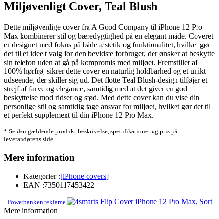
Miljøvenligt Cover, Teal Blush
Dette miljøvenlige cover fra A Good Company til iPhone 12 Pro
Max kombinerer stil og bæredygtighed på en elegant måde. Coveret
er designet med fokus på både æstetik og funktionalitet, hvilket gør
det til et ideelt valg for den bevidste forbruger, der ønsker at beskytte
sin telefon uden at gå på kompromis med miljøet. Fremstillet af
100% hørfrø, sikrer dette cover en naturlig holdbarhed og et unikt
udseende, der skiller sig ud. Det flotte Teal Blush-design tilføjer et
strejf af farve og elegance, samtidig med at det giver en god
beskyttelse mod ridser og stød. Med dette cover kan du vise din
personlige stil og samtidig tage ansvar for miljøet, hvilket gør det til
et perfekt supplement til din iPhone 12 Pro Max.
* Se den gældende produkt beskrivelse, specifikationer og pris på
leverandørens side.
Mere information
Kategorier :
[iPhone covers]
EAN :
7350117453422
Powerbanken reklame
Mere information