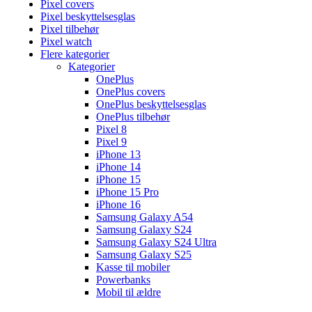
Pixel covers
Pixel beskyttelsesglas
Pixel tilbehør
Pixel watch
Flere kategorier
Kategorier
OnePlus
OnePlus covers
OnePlus beskyttelsesglas
OnePlus tilbehør
Pixel 8
Pixel 9
iPhone 13
iPhone 14
iPhone 15
iPhone 15 Pro
iPhone 16
Samsung Galaxy A54
Samsung Galaxy S24
Samsung Galaxy S24 Ultra
Samsung Galaxy S25
Kasse til mobiler
Powerbanks
Mobil til ældre