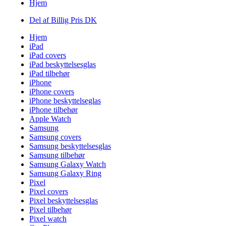
Hjem
Del af Billig Pris DK
Hjem
iPad
iPad covers
iPad beskyttelsesglas
iPad tilbehør
iPhone
iPhone covers
iPhone beskyttelseglas
iPhone tilbehør
Apple Watch
Samsung
Samsung covers
Samsung beskyttelsesglas
Samsung tilbehør
Samsung Galaxy Watch
Samsung Galaxy Ring
Pixel
Pixel covers
Pixel beskyttelsesglas
Pixel tilbehør
Pixel watch