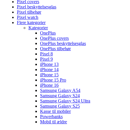
Pixel covers
Pixel beskyttelsesglas
Pixel tilbehør
Pixel watch
Flere kategorier
Kategorier
OnePlus
OnePlus covers
OnePlus beskyttelsesglas
OnePlus tilbehør
Pixel 8
Pixel 9
iPhone 13
iPhone 14
iPhone 15
iPhone 15 Pro
iPhone 16
Samsung Galaxy A54
Samsung Galaxy S24
Samsung Galaxy S24 Ultra
Samsung Galaxy S25
Kasse til mobiler
Powerbanks
Mobil til ældre