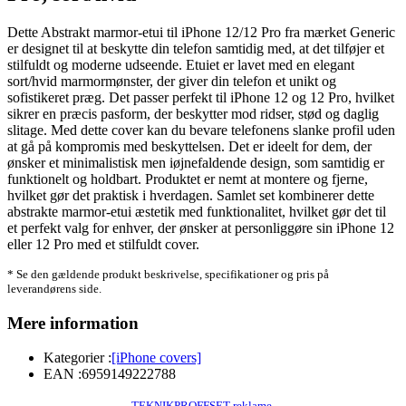
Dette Abstrakt marmor-etui til iPhone 12/12 Pro fra mærket Generic
er designet til at beskytte din telefon samtidig med, at det tilføjer et
stilfuldt og moderne udseende. Etuiet er lavet med en elegant
sort/hvid marmormønster, der giver din telefon et unikt og
sofistikeret præg. Det passer perfekt til iPhone 12 og 12 Pro, hvilket
sikrer en præcis pasform, der beskytter mod ridser, stød og daglig
slitage. Med dette cover kan du bevare telefonens slanke profil uden
at gå på kompromis med beskyttelsen. Det er ideelt for dem, der
ønsker et minimalistisk men iøjnefaldende design, som samtidig er
funktionelt og holdbart. Produktet er nemt at montere og fjerne,
hvilket gør det praktisk i hverdagen. Samlet set kombinerer dette
abstrakte marmor-etui æstetik med funktionalitet, hvilket gør det til
et perfekt valg for enhver, der ønsker at personliggøre sin iPhone 12
eller 12 Pro med et stilfuldt cover.
* Se den gældende produkt beskrivelse, specifikationer og pris på
leverandørens side.
Mere information
Kategorier :
[iPhone covers]
EAN :
6959149222788
TEKNIKPROFFSET reklame