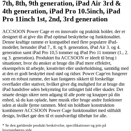
7th, 8th, 9th generation, iPad Air 3rd &
4th generation, iPad Pro 10.5inch, iPad
Pro 11inch 1st, 2nd, 3rd generation
ACCSOON Power Cage er en innovativ og praktisk holder, der er
designet til at give din iPad optimal beskyttelse og funktionalitet.
Denne kraftige ramme er kompatibel med flere populære iPad-
modeller, herunder iPad 7., 8. og 9. generation, iPad Air 3. og 4.
generation samt iPad Pro 10,5 tommer og iPad Pro 11 tommer (1., 2.
og 3. generation). Produktet fra ACCSOON er ideelt til brug i
situationer, hvor du ønsker at bruge din iPad mere effektivt,
eksempelvis til arbejde, kreativitet eller underholdning, samtidig med
at den er godt beskyttet mod stød og ridser. Power Cage'en fungerer
som en robust ramme, der kan fastgøres sikkert til forskellige
overflader eller stativer, hvilket giver dig mulighed for at bruge din
iPad handsfree uden bekymring for utilsigtet fald eller skader. Det
smarte design sikrer nem adgang til alle porte og knapper på din
enhed, så du kan oplade, høre musik eller bruge andre funktioner
uden at skulle fjerne rammen. Med sin holdbare konstruktion
kombinerer ACCSOON Power Cage funktionalitet med stilfuldt
design, hvilket gør den til et uundværligt tilbehør for alle.
* Se den gældende produkt beskrivelse, specifikationer og pris på
leverandørens side.