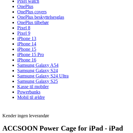
Pixel watch
OnePlus
OnePlus covers
OnePlus beskyttelsesglas
OnePlus tilbehør
Pixel 8
Pixel 9
iPhone 13
iPhone 14
iPhone 15
iPhone 15 Pro
iPhone 16
Samsung Galaxy A54
Samsung Galaxy S24
Samsung Galaxy S24 Ultra
Samsung Galaxy S25
Kasse til mobiler
Powerbanks
Mobil til ældre
Kender ingen leverandør
ACCSOON Power Cage for iPad - iPad