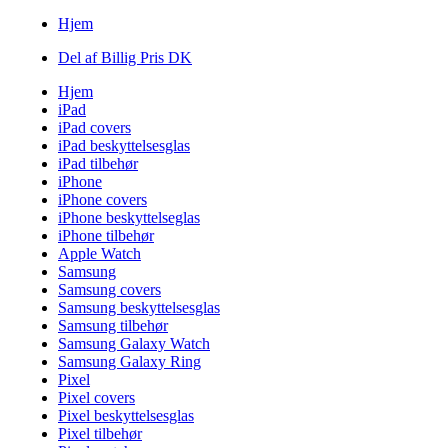
Hjem
Del af Billig Pris DK
Hjem
iPad
iPad covers
iPad beskyttelsesglas
iPad tilbehør
iPhone
iPhone covers
iPhone beskyttelseglas
iPhone tilbehør
Apple Watch
Samsung
Samsung covers
Samsung beskyttelsesglas
Samsung tilbehør
Samsung Galaxy Watch
Samsung Galaxy Ring
Pixel
Pixel covers
Pixel beskyttelsesglas
Pixel tilbehør