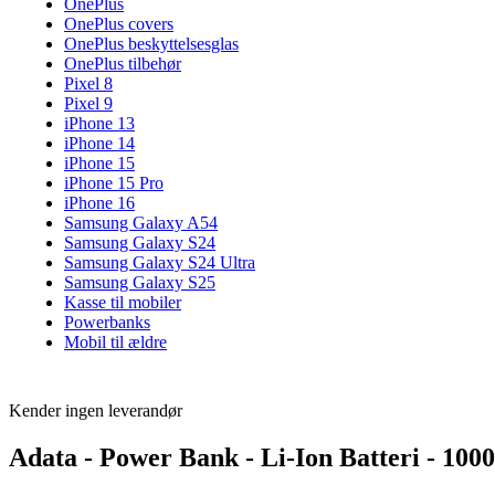
OnePlus
OnePlus covers
OnePlus beskyttelsesglas
OnePlus tilbehør
Pixel 8
Pixel 9
iPhone 13
iPhone 14
iPhone 15
iPhone 15 Pro
iPhone 16
Samsung Galaxy A54
Samsung Galaxy S24
Samsung Galaxy S24 Ultra
Samsung Galaxy S25
Kasse til mobiler
Powerbanks
Mobil til ældre
Kender ingen leverandør
Adata - Power Bank - Li-Ion Batteri - 10