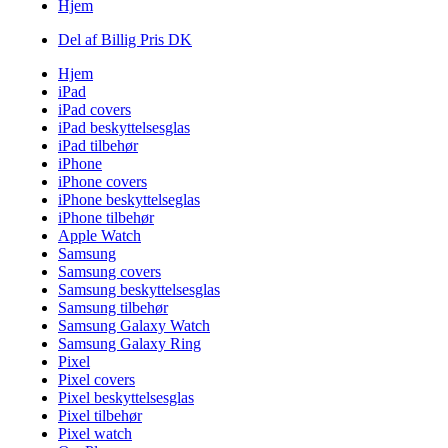
Hjem
Del af Billig Pris DK
Hjem
iPad
iPad covers
iPad beskyttelsesglas
iPad tilbehør
iPhone
iPhone covers
iPhone beskyttelseglas
iPhone tilbehør
Apple Watch
Samsung
Samsung covers
Samsung beskyttelsesglas
Samsung tilbehør
Samsung Galaxy Watch
Samsung Galaxy Ring
Pixel
Pixel covers
Pixel beskyttelsesglas
Pixel tilbehør
Pixel watch