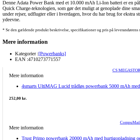
Denne Adata Power Bank med et 10.000 mAh Li-Ion batteri er en pålide
Quick Charge-teknologien, som gør det muligt at genoplade dine smartp
under rejser, udflugter eller i hverdagen, hvor du har brug for ekstra
ydeevne.
* Se den gældende produkt beskrivelse, specifikationer og pris på leverandørens 
Mere information
Kategorier :
[Powerbanks]
EAN :
4710273771557
CS MEGASTORE
Mere information
4smarts UltiMAG Lucid trådløs powerbank 5000 mAh med 
252,00 kr.
CompuMail
Mere information
Trust Primo powerbank 20000 mAh med hurtigopladning og 