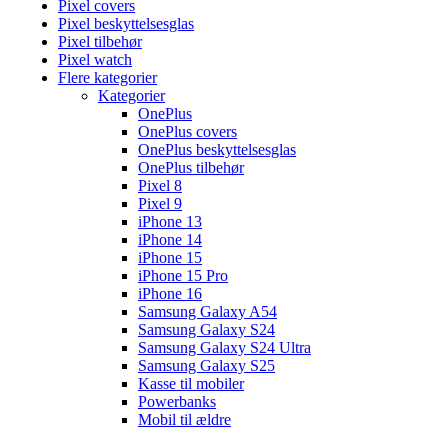
Pixel covers
Pixel beskyttelsesglas
Pixel tilbehør
Pixel watch
Flere kategorier
Kategorier
OnePlus
OnePlus covers
OnePlus beskyttelsesglas
OnePlus tilbehør
Pixel 8
Pixel 9
iPhone 13
iPhone 14
iPhone 15
iPhone 15 Pro
iPhone 16
Samsung Galaxy A54
Samsung Galaxy S24
Samsung Galaxy S24 Ultra
Samsung Galaxy S25
Kasse til mobiler
Powerbanks
Mobil til ældre