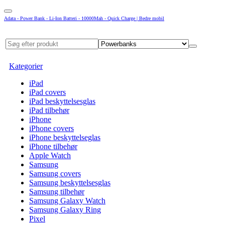
Adata - Power Bank - Li-Ion Batteri - 10000Mah - Quick Charge | Bedre mobil
Kategorier
iPad
iPad covers
iPad beskyttelsesglas
iPad tilbehør
iPhone
iPhone covers
iPhone beskyttelseglas
iPhone tilbehør
Apple Watch
Samsung
Samsung covers
Samsung beskyttelsesglas
Samsung tilbehør
Samsung Galaxy Watch
Samsung Galaxy Ring
Pixel