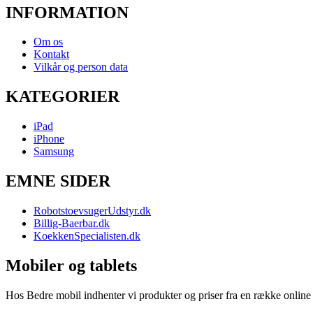
INFORMATION
Om os
Kontakt
Vilkår og person data
KATEGORIER
iPad
iPhone
Samsung
EMNE SIDER
RobotstoevsugerUdstyr.dk
Billig-Baerbar.dk
KoekkenSpecialisten.dk
Mobiler og tablets
Hos Bedre mobil indhenter vi produkter og priser fra en række online b