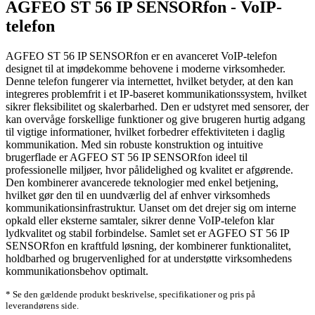
AGFEO ST 56 IP SENSORfon - VoIP-
telefon
AGFEO ST 56 IP SENSORfon er en avanceret VoIP-telefon
designet til at imødekomme behovene i moderne virksomheder.
Denne telefon fungerer via internettet, hvilket betyder, at den kan
integreres problemfrit i et IP-baseret kommunikationssystem, hvilket
sikrer fleksibilitet og skalerbarhed. Den er udstyret med sensorer, der
kan overvåge forskellige funktioner og give brugeren hurtig adgang
til vigtige informationer, hvilket forbedrer effektiviteten i daglig
kommunikation. Med sin robuste konstruktion og intuitive
brugerflade er AGFEO ST 56 IP SENSORfon ideel til
professionelle miljøer, hvor pålidelighed og kvalitet er afgørende.
Den kombinerer avancerede teknologier med enkel betjening,
hvilket gør den til en uundværlig del af enhver virksomheds
kommunikationsinfrastruktur. Uanset om det drejer sig om interne
opkald eller eksterne samtaler, sikrer denne VoIP-telefon klar
lydkvalitet og stabil forbindelse. Samlet set er AGFEO ST 56 IP
SENSORfon en kraftfuld løsning, der kombinerer funktionalitet,
holdbarhed og brugervenlighed for at understøtte virksomhedens
kommunikationsbehov optimalt.
* Se den gældende produkt beskrivelse, specifikationer og pris på
leverandørens side.