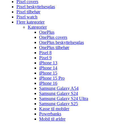
Pixel covers
Pixel beskyttelsesglas
Pixel tilbehør
Pixel watch
Flere kategorier
Kategorier
OnePlus
OnePlus covers
OnePlus beskyttelsesglas
OnePlus tilbehør
Pixel 8
Pixel 9
iPhone 13
iPhone 14
iPhone 15
iPhone 15 Pro
iPhone 16
Samsung Galaxy A54
Samsung Galaxy S24
Samsung Galaxy S24 Ultra
Samsung Galaxy S25
Kasse til mobiler
Powerbanks
Mobil til ældre