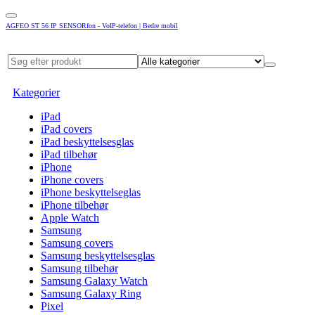
AGFEO ST 56 IP SENSORfon - VoIP-telefon | Bedre mobil
Kategorier
iPad
iPad covers
iPad beskyttelsesglas
iPad tilbehør
iPhone
iPhone covers
iPhone beskyttelseglas
iPhone tilbehør
Apple Watch
Samsung
Samsung covers
Samsung beskyttelsesglas
Samsung tilbehør
Samsung Galaxy Watch
Samsung Galaxy Ring
Pixel