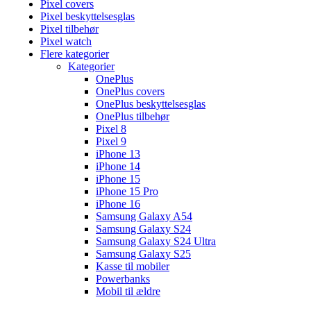
Pixel covers
Pixel beskyttelsesglas
Pixel tilbehør
Pixel watch
Flere kategorier
Kategorier
OnePlus
OnePlus covers
OnePlus beskyttelsesglas
OnePlus tilbehør
Pixel 8
Pixel 9
iPhone 13
iPhone 14
iPhone 15
iPhone 15 Pro
iPhone 16
Samsung Galaxy A54
Samsung Galaxy S24
Samsung Galaxy S24 Ultra
Samsung Galaxy S25
Kasse til mobiler
Powerbanks
Mobil til ældre