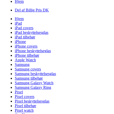
Hjem
Del af Billig Pris DK
Hjem
iPad
iPad covers
iPad beskyttelsesglas
iPad tilbehør
iPhone
iPhone covers
iPhone beskyttelseglas
iPhone tilbehør
Apple Watch
Samsung
Samsung covers
Samsung beskyttelsesglas
Samsung tilbehør
Samsung Galaxy Watch
Samsung Galaxy Ring
Pixel
Pixel covers
Pixel beskyttelsesglas
Pixel tilbehør
Pixel watch