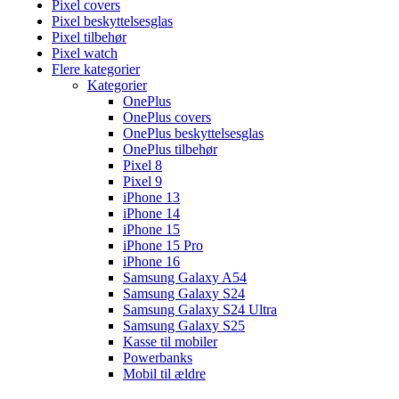
Pixel covers
Pixel beskyttelsesglas
Pixel tilbehør
Pixel watch
Flere kategorier
Kategorier
OnePlus
OnePlus covers
OnePlus beskyttelsesglas
OnePlus tilbehør
Pixel 8
Pixel 9
iPhone 13
iPhone 14
iPhone 15
iPhone 15 Pro
iPhone 16
Samsung Galaxy A54
Samsung Galaxy S24
Samsung Galaxy S24 Ultra
Samsung Galaxy S25
Kasse til mobiler
Powerbanks
Mobil til ældre