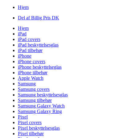
Hjem
Del af Billig Pris DK
Hjem
iPad
iPad covers
iPad beskyttelsesglas
iPad tilbehør
iPhone
iPhone covers
iPhone beskyttelseglas
iPhone tilbehør
Apple Watch
Samsung
Samsung covers
Samsung beskyttelsesglas
Samsung tilbehør
Samsung Galaxy Watch
Samsung Galaxy Ring
Pixel
Pixel covers
Pixel beskyttelsesglas
Pixel tilbehør