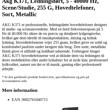
Akg K371, Ledningsført, 5 - 40000 Hz,
Scene/Studie, 255 G, Hovedtelefoner,
Sort, Metallic
AKG K371 er professionelle, ledningsførte hovedtelefoner designet
til studie- og sceneanvendelse. Med en bred frekvensrespons på 5
Hz til 40.000 Hz sikrer de en præcis og detaljeret lydgengivelse,
hvilket gør dem ideelle til musikproduktion, mixing og kritisk
lyttning. Hovedtelefonerne vejer 255 gram, hvilket giver en solid og
komfortabel pasform under længere tids brug. Den sorte, metalliske
finish giver et stilfuldt og holdbart udseende. Forbrugere bruger
AKG K371 hovedtelefonerne ved at tilslutte dem via ledningen til
deres mobiltelefon eller andet lydudstyr for at nyde klar, professionel
lydkvalitet, uanset om det er til musik, gaming eller professionelt
arbejde.
* Se den gældende produkt beskrivelse, specifikationer og pris på
leverandørens side.
Mere information
EAN :
9002761040715