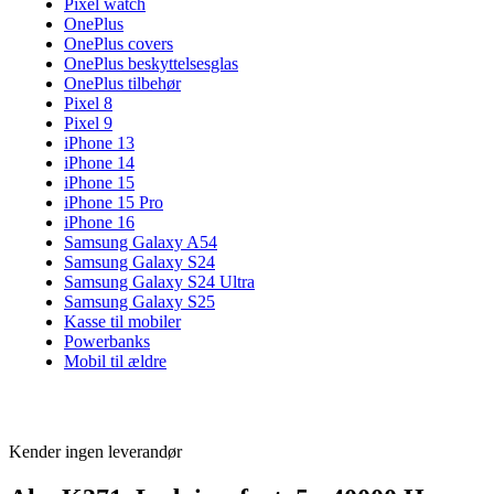
Pixel watch
OnePlus
OnePlus covers
OnePlus beskyttelsesglas
OnePlus tilbehør
Pixel 8
Pixel 9
iPhone 13
iPhone 14
iPhone 15
iPhone 15 Pro
iPhone 16
Samsung Galaxy A54
Samsung Galaxy S24
Samsung Galaxy S24 Ultra
Samsung Galaxy S25
Kasse til mobiler
Powerbanks
Mobil til ældre
Kender ingen leverandør