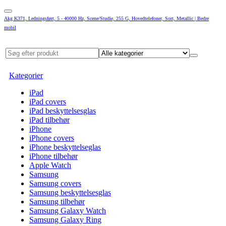
Akg K371, Ledningsført, 5 - 40000 Hz, Scene/Studie, 255 G, Hovedtelefoner, Sort, Metallic | Bedre
mobil
Kategorier
iPad
iPad covers
iPad beskyttelsesglas
iPad tilbehør
iPhone
iPhone covers
iPhone beskyttelseglas
iPhone tilbehør
Apple Watch
Samsung
Samsung covers
Samsung beskyttelsesglas
Samsung tilbehør
Samsung Galaxy Watch
Samsung Galaxy Ring