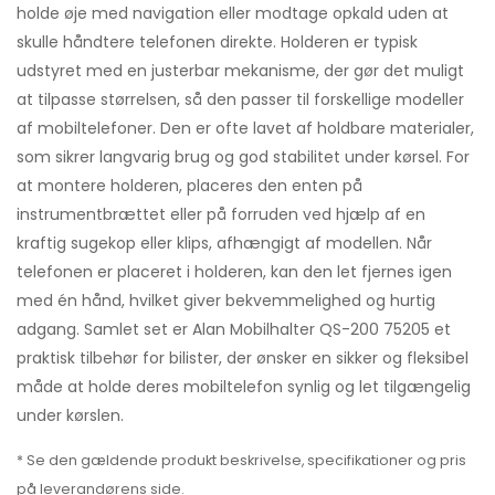
holde øje med navigation eller modtage opkald uden at
skulle håndtere telefonen direkte. Holderen er typisk
udstyret med en justerbar mekanisme, der gør det muligt
at tilpasse størrelsen, så den passer til forskellige modeller
af mobiltelefoner. Den er ofte lavet af holdbare materialer,
som sikrer langvarig brug og god stabilitet under kørsel. For
at montere holderen, placeres den enten på
instrumentbrættet eller på forruden ved hjælp af en
kraftig sugekop eller klips, afhængigt af modellen. Når
telefonen er placeret i holderen, kan den let fjernes igen
med én hånd, hvilket giver bekvemmelighed og hurtig
adgang. Samlet set er Alan Mobilhalter QS-200 75205 et
praktisk tilbehør for bilister, der ønsker en sikker og fleksibel
måde at holde deres mobiltelefon synlig og let tilgængelig
under kørslen.
* Se den gældende produkt beskrivelse, specifikationer og pris
på leverandørens side.