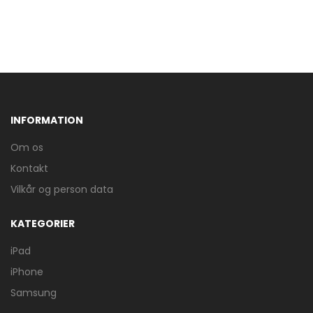
INFORMATION
Om os
Kontakt
Vilkår og person data
KATEGORIER
iPad
iPhone
Samsung