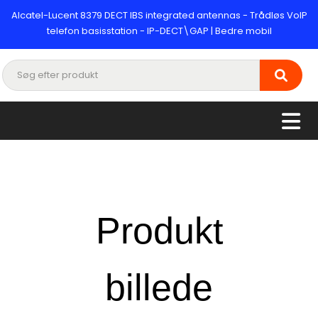
Alcatel-Lucent 8379 DECT IBS integrated antennas - Trådløs VoIP
telefon basisstation - IP-DECT\GAP | Bedre mobil