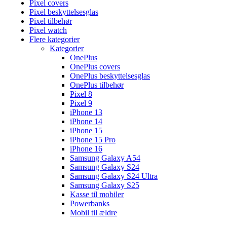
Pixel covers
Pixel beskyttelsesglas
Pixel tilbehør
Pixel watch
Flere kategorier
Kategorier
OnePlus
OnePlus covers
OnePlus beskyttelsesglas
OnePlus tilbehør
Pixel 8
Pixel 9
iPhone 13
iPhone 14
iPhone 15
iPhone 15 Pro
iPhone 16
Samsung Galaxy A54
Samsung Galaxy S24
Samsung Galaxy S24 Ultra
Samsung Galaxy S25
Kasse til mobiler
Powerbanks
Mobil til ældre