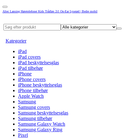
Altec Lansing Høretelefoner Kids Trådløs 2i1 On-Ear Lyserød | Bedre mobil
Kategorier
iPad
iPad covers
iPad beskyttelsesglas
iPad tilbehør
iPhone
iPhone covers
iPhone beskyttelseglas
iPhone tilbehør
Apple Watch
Samsung
Samsung covers
Samsung beskyttelsesglas
Samsung tilbehør
Samsung Galaxy Watch
Samsung Galaxy Ring
Pixel