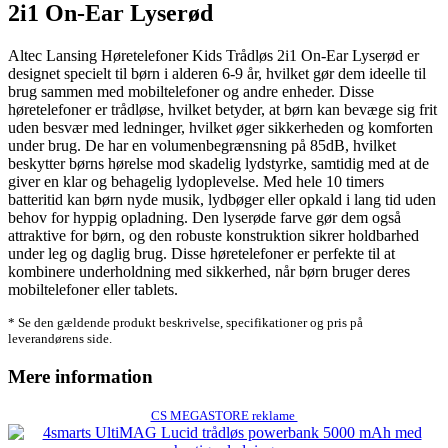
2i1 On-Ear Lyserød
Altec Lansing Høretelefoner Kids Trådløs 2i1 On-Ear Lyserød er
designet specielt til børn i alderen 6-9 år, hvilket gør dem ideelle til
brug sammen med mobiltelefoner og andre enheder. Disse
høretelefoner er trådløse, hvilket betyder, at børn kan bevæge sig frit
uden besvær med ledninger, hvilket øger sikkerheden og komforten
under brug. De har en volumenbegrænsning på 85dB, hvilket
beskytter børns hørelse mod skadelig lydstyrke, samtidig med at de
giver en klar og behagelig lydoplevelse. Med hele 10 timers
batteritid kan børn nyde musik, lydbøger eller opkald i lang tid uden
behov for hyppig opladning. Den lyserøde farve gør dem også
attraktive for børn, og den robuste konstruktion sikrer holdbarhed
under leg og daglig brug. Disse høretelefoner er perfekte til at
kombinere underholdning med sikkerhed, når børn bruger deres
mobiltelefoner eller tablets.
* Se den gældende produkt beskrivelse, specifikationer og pris på
leverandørens side.
Mere information
CS MEGASTORE reklame