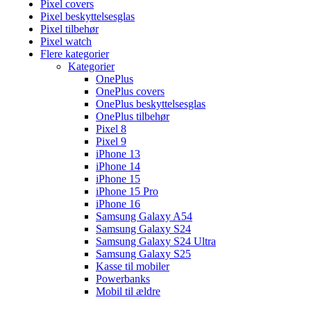
Pixel covers
Pixel beskyttelsesglas
Pixel tilbehør
Pixel watch
Flere kategorier
Kategorier
OnePlus
OnePlus covers
OnePlus beskyttelsesglas
OnePlus tilbehør
Pixel 8
Pixel 9
iPhone 13
iPhone 14
iPhone 15
iPhone 15 Pro
iPhone 16
Samsung Galaxy A54
Samsung Galaxy S24
Samsung Galaxy S24 Ultra
Samsung Galaxy S25
Kasse til mobiler
Powerbanks
Mobil til ældre