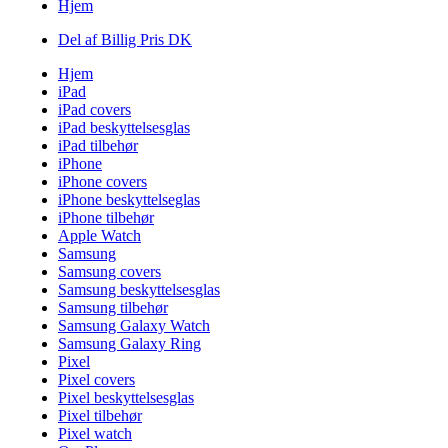
Hjem
Del af Billig Pris DK
Hjem
iPad
iPad covers
iPad beskyttelsesglas
iPad tilbehør
iPhone
iPhone covers
iPhone beskyttelseglas
iPhone tilbehør
Apple Watch
Samsung
Samsung covers
Samsung beskyttelsesglas
Samsung tilbehør
Samsung Galaxy Watch
Samsung Galaxy Ring
Pixel
Pixel covers
Pixel beskyttelsesglas
Pixel tilbehør
Pixel watch