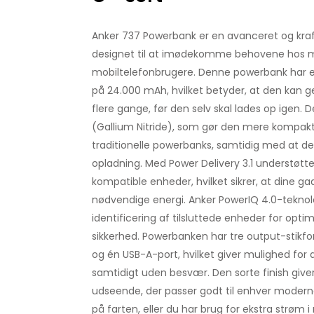
Anker 737 Powerbank er en avanceret og kraf
designet til at imødekomme behovene hos
mobiltelefonbrugere. Denne powerbank har 
på 24.000 mAh, hvilket betyder, at den kan
flere gange, før den selv skal lades op igen.
(Gallium Nitride), som gør den mere kompakt
traditionelle powerbanks, samtidig med at den
opladning. Med Power Delivery 3.1 understøtte
kompatible enheder, hvilket sikrer, at dine ga
nødvendige energi. Anker PowerIQ 4.0-teknolog
identificering af tilsluttede enheder for opt
sikkerhed. Powerbanken har tre output-stikfo
og én USB-A-port, hvilket giver mulighed for 
samtidigt uden besvær. Den sorte finish giver 
udseende, der passer godt til enhver modern
på farten, eller du har brug for ekstra strøm i