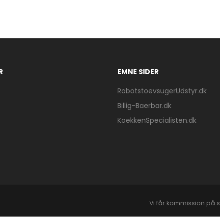
R
EMNE SIDER
RobotstoevsugerUdstyr.dk
Billig-Baerbar.dk
KoekkenSpecialisten.dk
Vi får kommission på s