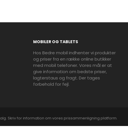
MOBILER OG TABLETS
Hos Bedre mobil indhenter vi produkter
og priser fra en række online butikker
med mobil telefoner. Vores mål er at
give information om bedste priser,
lagterstaus og fragt. Der tages
forbehold for fejl.
alg. Skriv for information om vores prissammenligning platform.