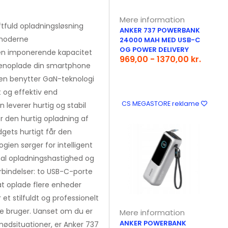
Mere information
tfuld opladningsløsning
ANKER 737 POWERBANK
 moderne
24000 MAH MED USB-C
OG POWER DELIVERY
en imponerende kapacitet
969,00 - 1370,00 kr.
 genoplade din smartphone
 Den benytter GaN-teknologi
 og effektiv end
CS MEGASTORE reklame
 leverer hurtig og stabil
r den hurtig opladning af
dgets hurtigt får den
ien sørger for intelligent
imal opladningshastighed og
rbindelser: to USB-C-porte
at oplade flere enheder
et stilfuldt og professionelt
e bruger. Uanset om du er
Mere information
ANKER POWERBANK
 nødsituationer, er Anker 737