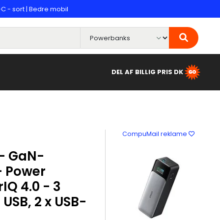
C - sort | Bedre mobil
DEL AF BILLIG PRIS DK
CompuMail reklame
 - GaN-
- Power
IQ 4.0 - 3
 USB, 2 x USB-