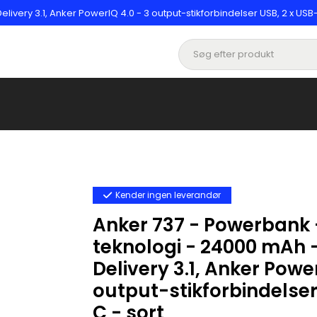
ery 3.1, Anker PowerIQ 4.0 - 3 output-stikforbindelser USB, 2 x USB-
Kender ingen leverandør
Anker 737 - Powerbank
teknologi - 24000 mAh 
Delivery 3.1, Anker Power
output-stikforbindelser
C - sort