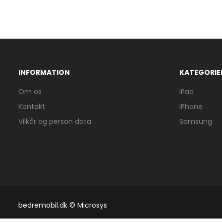
INFORMATION
KATEGORIE
Om os
iPad
Kontakt
iPhone
Vilkår og person data
Samsung
bedremobil.dk © Microsys