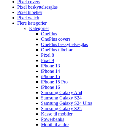
Pixel covers
Pixel beskyttelsesglas
Pixel tilbehør
Pixel watch
Flere kategorier
Kategorier
OnePlus
OnePlus covers
OnePlus beskyttelsesglas
OnePlus tilbehør
Pixel 8
Pixel 9
iPhone 13
iPhone 14
iPhone 15
iPhone 15 Pro
iPhone 16
Samsung Galaxy A54
Samsung Galaxy S24
Samsung Galaxy S24 Ultra
Samsung Galaxy S25
Kasse til mobiler
Powerbanks
Mobil til ældre