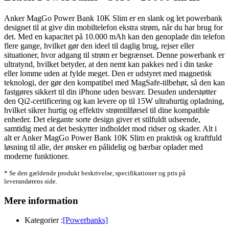
Anker MagGo Power Bank 10K Slim er en slank og let powerbank
designet til at give din mobiltelefon ekstra strøm, når du har brug for
det. Med en kapacitet på 10.000 mAh kan den genoplade din telefon
flere gange, hvilket gør den ideel til daglig brug, rejser eller
situationer, hvor adgang til strøm er begrænset. Denne powerbank er
ultratynd, hvilket betyder, at den nemt kan pakkes ned i din taske
eller lomme uden at fylde meget. Den er udstyret med magnetisk
teknologi, der gør den kompatibel med MagSafe-tilbehør, så den kan
fastgøres sikkert til din iPhone uden besvær. Desuden understøtter
den Qi2-certificering og kan levere op til 15W ultrahurtig opladning,
hvilket sikrer hurtig og effektiv strømtilførsel til dine kompatible
enheder. Det elegante sorte design giver et stilfuldt udseende,
samtidig med at det beskytter indholdet mod ridser og skader. Alt i
alt er Anker MagGo Power Bank 10K Slim en praktisk og kraftfuld
løsning til alle, der ønsker en pålidelig og bærbar oplader med
moderne funktioner.
* Se den gældende produkt beskrivelse, specifikationer og pris på
leverandørens side.
Mere information
Kategorier :
[Powerbanks]