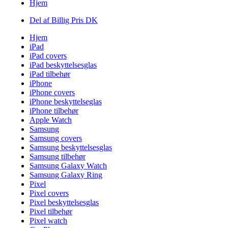
Hjem
Del af Billig Pris DK
Hjem
iPad
iPad covers
iPad beskyttelsesglas
iPad tilbehør
iPhone
iPhone covers
iPhone beskyttelseglas
iPhone tilbehør
Apple Watch
Samsung
Samsung covers
Samsung beskyttelsesglas
Samsung tilbehør
Samsung Galaxy Watch
Samsung Galaxy Ring
Pixel
Pixel covers
Pixel beskyttelsesglas
Pixel tilbehør
Pixel watch