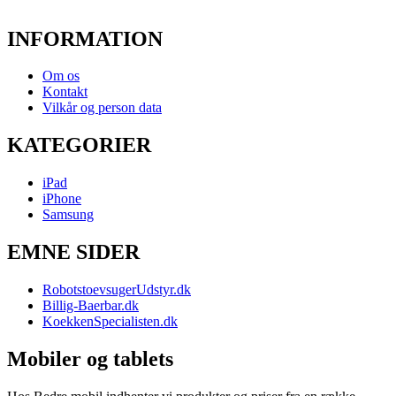
INFORMATION
Om os
Kontakt
Vilkår og person data
KATEGORIER
iPad
iPhone
Samsung
EMNE SIDER
RobotstoevsugerUdstyr.dk
Billig-Baerbar.dk
KoekkenSpecialisten.dk
Mobiler og tablets