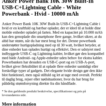
Anker Power Bank 10K 30W Built-In
USB-C+Lightning Cable - White
Powerbank - Hvid - 10000 mAh
Anker Power Bank 10K 30W Built-In USB-C+Lightning Cable i
hvid er en kraftfuld og bærbar oplader, der er ideel til at holde dine
mobile enheder opladet på farten. Med en kapacitet på 10.000 mAh
kan den genoplade din smartphone flere gange, hvilket sikrer, at du
altid har strøm, når du har mest brug for det. Denne powerbank
understøtter hurtigopladning med op til 30 watt, hvilket betyder, at
dine enheder kan oplades hurtigt og effektivt. Den er udstyret med
indbyggede USB-C og Lightning-kabler, hvilket gør den kompatibel
med både Android- og Apple-enheder uden behov for ekstra kabler.
Powerbanken har desuden en USB-C-port og en USB-A-port,
hvilket giver fleksibilitet til at oplade flere enheder samtidigt eller
forskellige typer af gadgets. Det elegante hvide design gør den ikke
blot funktionel, men også stilfuld og let at tage med overalt. Perfekt
til daglig brug, rejser eller nødsituationer, hvor du har brug for
pålidelig strømforsyning direkte fra din håndflade.
* Se den gældende produkt beskrivelse, specifikationer og pris på
leverandørens side.
Mere information