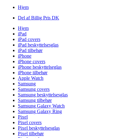
Hjem
Del af Billig Pris DK
Hjem
iPad
iPad covers
iPad beskyttelsesglas
iPad tilbehør
iPhone
iPhone covers
iPhone beskyttelseglas
iPhone tilbehør
Apple Watch
Samsung
Samsung covers
Samsung beskyttelsesglas
Samsung tilbehør
Samsung Galaxy Watch
Samsung Galaxy Ring
Pixel
Pixel covers
Pixel beskyttelsesglas
Pixel tilbehør