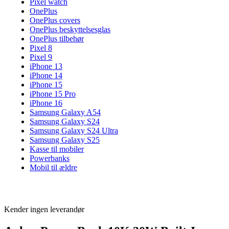
Pixel watch
OnePlus
OnePlus covers
OnePlus beskyttelsesglas
OnePlus tilbehør
Pixel 8
Pixel 9
iPhone 13
iPhone 14
iPhone 15
iPhone 15 Pro
iPhone 16
Samsung Galaxy A54
Samsung Galaxy S24
Samsung Galaxy S24 Ultra
Samsung Galaxy S25
Kasse til mobiler
Powerbanks
Mobil til ældre
Kender ingen leverandør