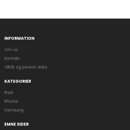
INFORMATION
Om os
Kontakt
Vilkår og person data
KATEGORIER
iPad
iPhone
Samsung
EMNE SIDER