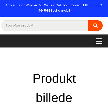
Apple 11-inch iPad Air M3 Wi-Fi + Cellular - tablet - 1 TB - 11" - 3G,
4G, 5G | Bedre mobil