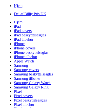
Hjem
Del af Billig Pris DK
Hjem
iPad
iPad covers
iPad beskyttelsesglas
iPad tilbehør
iPhone
iPhone covers
iPhone beskyttelseglas
iPhone tilbehør
Apple Watch
Samsung
Samsung covers
Samsung beskyttelsesglas
Samsung tilbehør
Samsung Galaxy Watch
Samsung Galaxy Ring
Pixel
Pixel covers
Pixel beskyttelsesglas
Pixel tilbehør