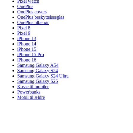
Pixel watch
OnePlus
OnePlus covers
OnePlus beskyttelsesglas
OnePlus tilbehør
Pixel 8
Pixel 9
iPhone 13
iPhone 14
iPhone 15
iPhone 15 Pro
iPhone 16
Samsung Galaxy A54
Samsung Galaxy S24
Samsung Galaxy S24 Ultra
Samsung Galaxy S25
Kasse til mobiler
Powerbanks
Mobil til ældre