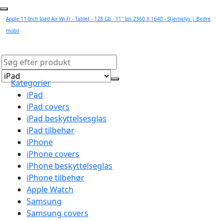
Apple 11-Inch Ipad Air Wi-Fi - Tablet - 128 Gb - 11" Ips 2360 X 1640 - Stjernelys | Bedre
mobil
Kategorier
iPad
iPad covers
iPad beskyttelsesglas
iPad tilbehør
iPhone
iPhone covers
iPhone beskyttelseglas
iPhone tilbehør
Apple Watch
Samsung
Samsung covers