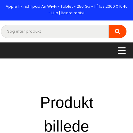
Apple 11-Inch Ipad Air Wi-Fi - Tablet - 256 Gb - 11" Ips 2360 X 1640
- Lilla | Bedre mobil