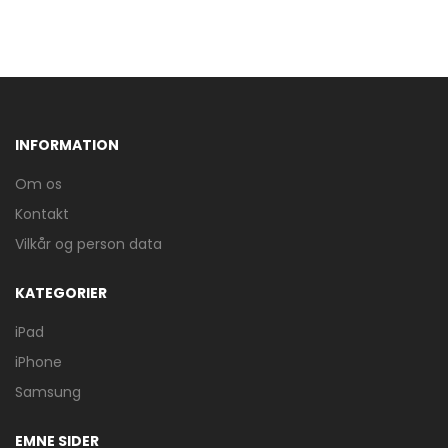
INFORMATION
Om os
Kontakt
Vilkår og person data
KATEGORIER
iPad
iPhone
Samsung
EMNE SIDER