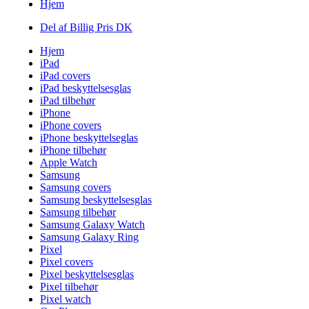
Hjem
Del af Billig Pris DK
Hjem
iPad
iPad covers
iPad beskyttelsesglas
iPad tilbehør
iPhone
iPhone covers
iPhone beskyttelseglas
iPhone tilbehør
Apple Watch
Samsung
Samsung covers
Samsung beskyttelsesglas
Samsung tilbehør
Samsung Galaxy Watch
Samsung Galaxy Ring
Pixel
Pixel covers
Pixel beskyttelsesglas
Pixel tilbehør
Pixel watch