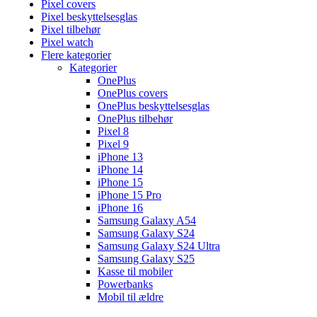
Pixel covers
Pixel beskyttelsesglas
Pixel tilbehør
Pixel watch
Flere kategorier
Kategorier
OnePlus
OnePlus covers
OnePlus beskyttelsesglas
OnePlus tilbehør
Pixel 8
Pixel 9
iPhone 13
iPhone 14
iPhone 15
iPhone 15 Pro
iPhone 16
Samsung Galaxy A54
Samsung Galaxy S24
Samsung Galaxy S24 Ultra
Samsung Galaxy S25
Kasse til mobiler
Powerbanks
Mobil til ældre