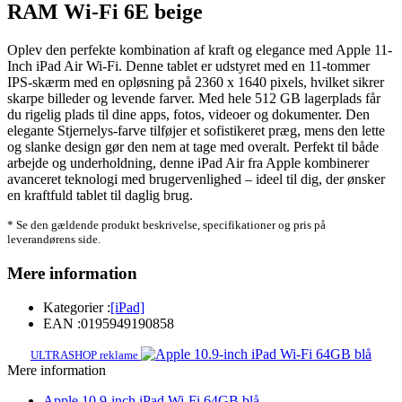
RAM Wi-Fi 6E beige
Oplev den perfekte kombination af kraft og elegance med Apple 11-
Inch iPad Air Wi-Fi. Denne tablet er udstyret med en 11-tommer
IPS-skærm med en opløsning på 2360 x 1640 pixels, hvilket sikrer
skarpe billeder og levende farver. Med hele 512 GB lagerplads får
du rigelig plads til dine apps, fotos, videoer og dokumenter. Den
elegante Stjernelys-farve tilføjer et sofistikeret præg, mens den lette
og slanke design gør den nem at tage med overalt. Perfekt til både
arbejde og underholdning, denne iPad Air fra Apple kombinerer
avanceret teknologi med brugervenlighed – ideel til dig, der ønsker
en kraftfuld tablet til daglig brug.
* Se den gældende produkt beskrivelse, specifikationer og pris på
leverandørens side.
Mere information
Kategorier :
[iPad]
EAN :
0195949190858
ULTRASHOP reklame
Mere information
Apple 10.9-inch iPad Wi-Fi 64GB blå