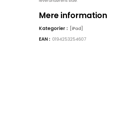
leverandørens side.
Mere information
Kategorier :
[iPad]
EAN :
0194253254607