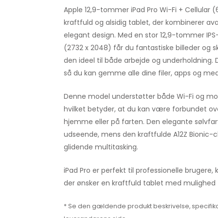
Apple 12,9-tommer iPad Pro Wi-Fi + Cellular (
kraftfuld og alsidig tablet, der kombinerer a
elegant design. Med en stor 12,9-tommer IPS
(2732 x 2048) får du fantastiske billeder og sk
den ideel til både arbejde og underholdning. 
så du kan gemme alle dine filer, apps og me
Denne model understøtter både Wi-Fi og mob
hvilket betyder, at du kan være forbundet ov
hjemme eller på farten. Den elegante sølvfarve
udseende, mens den kraftfulde A12Z Bionic-ch
glidende multitasking.
iPad Pro er perfekt til professionelle brugere, k
der ønsker en kraftfuld tablet med mulighed 
* Se den gældende produkt beskrivelse, specifika