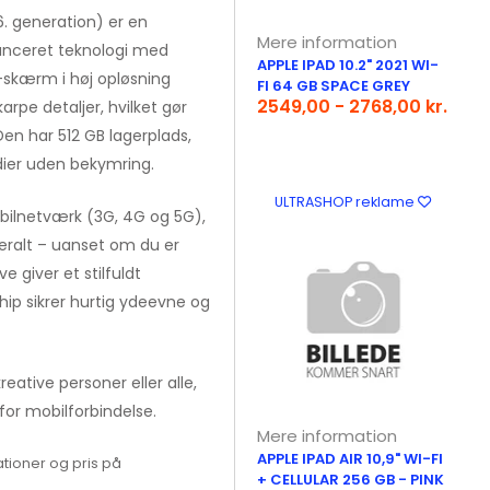
6. generation) er en
Mere information
vanceret teknologi med
APPLE IPAD 10.2" 2021 WI-
-skærm i høj opløsning
FI 64 GB SPACE GREY
2549,00 - 2768,00 kr.
arpe detaljer, hvilket gør
Den har 512 GB lagerplads,
dier uden bekymring.
ULTRASHOP reklame
ilnetværk (3G, 4G og 5G),
eralt – uanset om du er
 giver et stilfuldt
ip sikrer hurtig ydeevne og
reative personer eller alle,
for mobilforbindelse.
Mere information
APPLE IPAD AIR 10,9" WI-FI
tioner og pris på
+ CELLULAR 256 GB - PINK