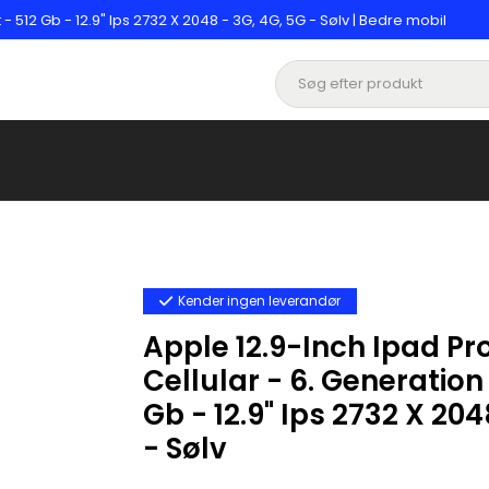
 - 512 Gb - 12.9" Ips 2732 X 2048 - 3G, 4G, 5G - Sølv | Bedre mobil
Kender ingen leverandør
Apple 12.9-Inch Ipad Pro
Cellular - 6. Generation 
Gb - 12.9" Ips 2732 X 204
- Sølv