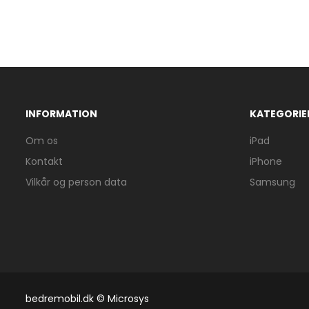
INFORMATION
KATEGORIE
Om os
iPad
Kontakt
iPhone
Vilkår og person data
Samsung
bedremobil.dk © Microsys