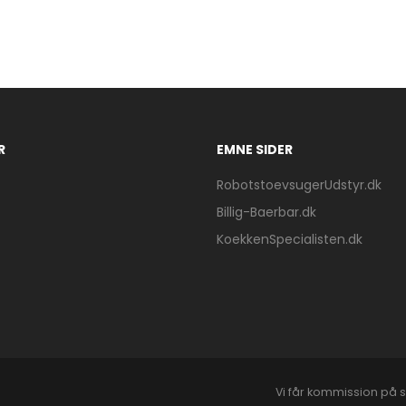
R
EMNE SIDER
RobotstoevsugerUdstyr.dk
Billig-Baerbar.dk
KoekkenSpecialisten.dk
Vi får kommission på s