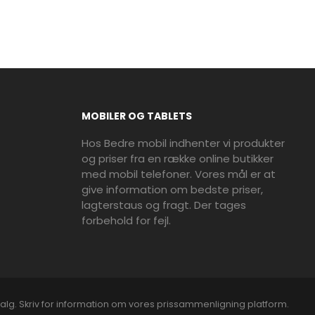
MOBILER OG TABLETS
Hos Bedre mobil indhenter vi produkter
og priser fra en række online butikker
med mobil telefoner. Vores mål er at
give information om bedste priser,
lagterstaus og fragt. Der tages
forbehold for fejl.
alg. Skriv for information om vores prissammenligning platform.