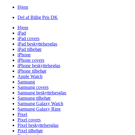
Hjem
Del af Billig Pris DK
Hjem
iPad
iPad covers
iPad beskyttelsesglas
iPad tilbehør
iPhone
iPhone covers
iPhone beskyttelseglas
iPhone tilbehør
Apple Watch
Samsung
Samsung covers
Samsung beskyttelsesglas
Samsung tilbehør
Samsung Galaxy Watch
Samsung Galaxy Ring
Pixel
Pixel covers
Pixel beskyttelsesglas
Pixel tilbehør