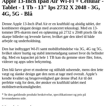
Apple 13-Inch Ipad Air Wi-Fi + Cellular -
Tablet - 1 Tb - 13" Ips 2732 X 2048 - 3G,
4G, 5G - Blå
Denne Apple 13-Inch iPad Air er en kraftfuld og alsidig tablet, der
kombinerer elegant design med avanceret teknologi. Med en 13-
tommer IPS-skærm med en opløsning på 2732 x 2048 pixels får du
skarpe billeder og levende farver, hvilket gør den ideel til både
arbejde og underholdning.
Den har indbygget Wi-Fi samt mobilforbindelse via 3G, 4G og 5G,
hvilket sikrer hurtig og stabil internetadgang uanset hvor du befinder
dig. Med en kapacitet på hele 1 TB kan du gemme store filer, fotos,
videoer og apps uden bekymring.
Den blå farve giver et moderne og stilfuldt udseende, mens den lette
vægt og slanke design gør den nem at tage med overalt. Apple’s
kendte kvalitet og brugervenlighed gør denne iPad Air til det
perfekte valg for dem, der ønsker en kraftfuld tablet med
mobilnetværksmuligheder.
* Se den gældende produkt beskrivelse, specifikationer og pris på
leverandørens side.