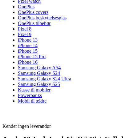
Pixel watch
OnePlus
OnePlus covers
OnePlus beskyttelsesglas
OnePlus tilbehør
Pixel 8
Pixel 9
iPhone 13
iPhone 14
iPhone 15
iPhone 15 Pro
iPhone 16
Samsung Galaxy A54
Samsung Galaxy S24
Samsung Galaxy S24 Ultra
Samsung Galaxy S25
Kasse til mobiler
Powerbanks
Mobil til ældre
Kender ingen leverandør