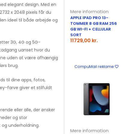
med elegant design. Med en
Mere information
32 x 2048 pixels får du
APPLE IPAD PRO 13-
den ideel til både arbejde og
TOMMER 8 GB RAM 256
GB WI-FI + CELLULAR
SORT
11729,00 kr.
øtter 3G, 4G og 5G-
rnetadgang uanset hvor du
nline uden at være afhængig
dørs brug.
CompuMail reklame
s til dine apps, fotos,
-farve giver et stilfuldt
erende eller alle, der ønsker
heder og stor
et og underholdning.
Mere information