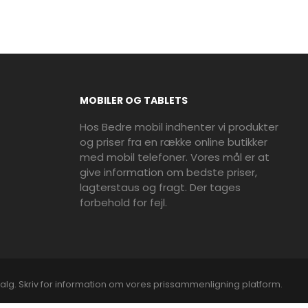
MOBILER OG TABLETS
Hos Bedre mobil indhenter vi produkter
og priser fra en række online butikker
med mobil telefoner. Vores mål er at
give information om bedste priser,
lagterstaus og fragt. Der tages
forbehold for fejl.
alg. Skriv for information om vores prissammenligning platform.