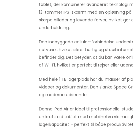
tablet, der kombinerer avanceret teknologi 
13-tommer IPS-skærm med en opløsning på 27
skarpe billeder og levende farver, hvilket gør 
underholdning.
Den indbyggede cellular-forbindelse underst
netværk, hvilket sikrer hurtig og stabil inte
befinder dig. Det betyder, at du kan være o
af Wi-Fi, hvilket er perfekt til rejser eller uden
Med hele 1 TB lagerplads har du masser af plad
videoer og dokumenter. Den slanke Space Grey
og moderne udseende.
Denne iPad Air er ideel til professionelle, stud
en kraftfuld tablet med mobilnetværksmulig
lagerkapacitet – perfekt til både produktivit