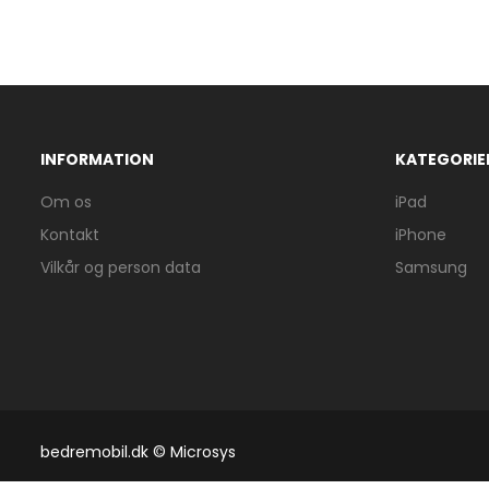
INFORMATION
KATEGORIE
Om os
iPad
Kontakt
iPhone
Vilkår og person data
Samsung
bedremobil.dk © Microsys