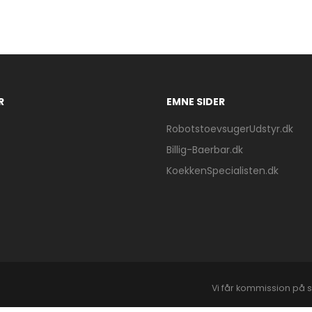
R
EMNE SIDER
RobotstoevsugerUdstyr.dk
Billig-Baerbar.dk
KoekkenSpecialisten.dk
Vi får kommission på s