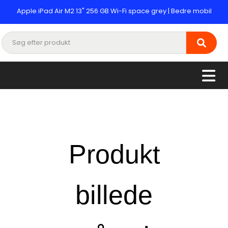
Apple iPad Air M2 13" 256 GB Wi-Fi space grey | Bedre mobil