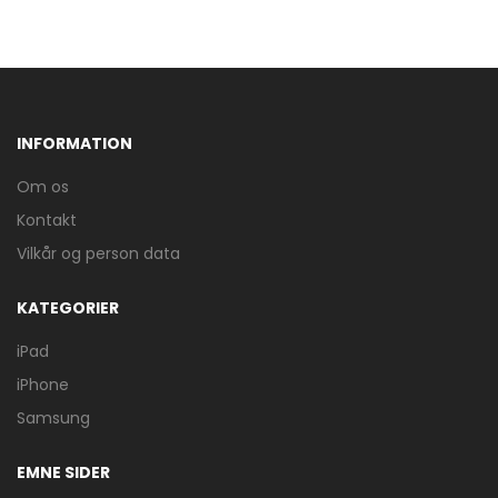
INFORMATION
Om os
Kontakt
Vilkår og person data
KATEGORIER
iPad
iPhone
Samsung
EMNE SIDER