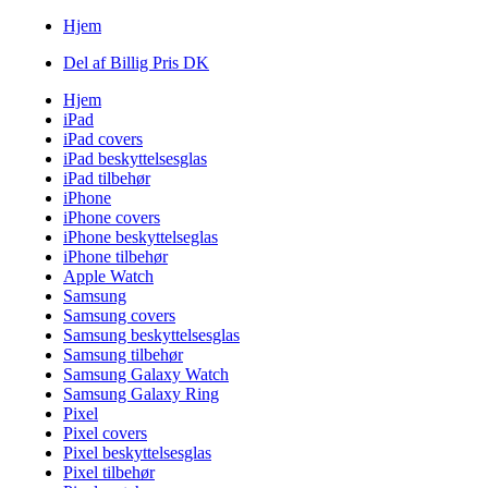
Hjem
Del af Billig Pris DK
Hjem
iPad
iPad covers
iPad beskyttelsesglas
iPad tilbehør
iPhone
iPhone covers
iPhone beskyttelseglas
iPhone tilbehør
Apple Watch
Samsung
Samsung covers
Samsung beskyttelsesglas
Samsung tilbehør
Samsung Galaxy Watch
Samsung Galaxy Ring
Pixel
Pixel covers
Pixel beskyttelsesglas
Pixel tilbehør