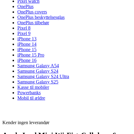
Pixel watch
OnePlus
OnePlus covers
OnePlus beskyttelsesglas
OnePlus tilbehør
Pixel 8
Pixel 9
iPhone 13
iPhone 14
iPhone 15
iPhone 15 Pro
iPhone 16
Samsung Galaxy A54
Samsung Galaxy S24
Samsung Galaxy S24 Ultra
Samsung Galaxy S25
Kasse til mobiler
Powerbanks
Mobil til ældre
Kender ingen leverandør