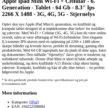
Apple Ipad Mini Wi-Fi + Cellular - 6.
Generation - Tablet - 64 Gb - 8.3" Ips
2266 X 1488 - 3G, 4G, 5G - Stjernelys
Oplev den nye Apple iPad Mini 6. generation, en kraftfuld og
kompakt tablet designet til at imødekomme dine behov for mobilitet
og ydeevne. Med Wi-Fi + Cellular (3G, 4G, 5G) kan du være online
overalt, uden at være afhængig af Wi-Fi-forbindelse. Den elegante
8,3-tommer IPS-skærm med en opløsning på 2266 x 1488 sikrer
skarpe billeder og levende farver, perfekt til streaming, gaming eller
produktivitet. Med 64 GB lagerplads har du plads til dine apps, fotos
og dokumenter. Den stilfulde "Stjernelys" farve giver et moderne og
sofistikeret udseende. Denne iPad Mini er ideel til både arbejde og
underholdning, og dens kraftfulde A15 Bionic-chip sikrer hurtig
ydeevne. Kompakt, kraftfuld og klar til alle dine behov – en perfekt
følgesvend fra Apple.
* Se den gældende produkt beskrivelse, specifikationer og pris på
leverandørens side.
Mere information
Kategorier :
[iPad]
EAN :
194252508084