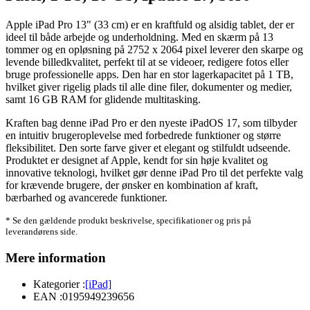
Apple iPad Pro 13" (33 cm) er en kraftfuld og alsidig tablet, der er
ideel til både arbejde og underholdning. Med en skærm på 13
tommer og en opløsning på 2752 x 2064 pixel leverer den skarpe og
levende billedkvalitet, perfekt til at se videoer, redigere fotos eller
bruge professionelle apps. Den har en stor lagerkapacitet på 1 TB,
hvilket giver rigelig plads til alle dine filer, dokumenter og medier,
samt 16 GB RAM for glidende multitasking.
Kraften bag denne iPad Pro er den nyeste iPadOS 17, som tilbyder
en intuitiv brugeroplevelse med forbedrede funktioner og større
fleksibilitet. Den sorte farve giver et elegant og stilfuldt udseende.
Produktet er designet af Apple, kendt for sin høje kvalitet og
innovative teknologi, hvilket gør denne iPad Pro til det perfekte valg
for krævende brugere, der ønsker en kombination af kraft,
bærbarhed og avancerede funktioner.
* Se den gældende produkt beskrivelse, specifikationer og pris på
leverandørens side.
Mere information
Kategorier :
[iPad]
EAN :
0195949239656