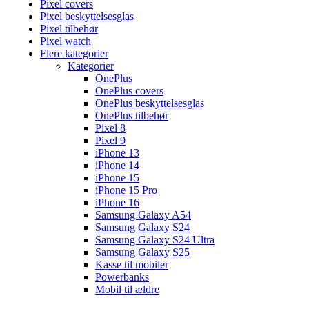
Pixel covers
Pixel beskyttelsesglas
Pixel tilbehør
Pixel watch
Flere kategorier
Kategorier
OnePlus
OnePlus covers
OnePlus beskyttelsesglas
OnePlus tilbehør
Pixel 8
Pixel 9
iPhone 13
iPhone 14
iPhone 15
iPhone 15 Pro
iPhone 16
Samsung Galaxy A54
Samsung Galaxy S24
Samsung Galaxy S24 Ultra
Samsung Galaxy S25
Kasse til mobiler
Powerbanks
Mobil til ældre