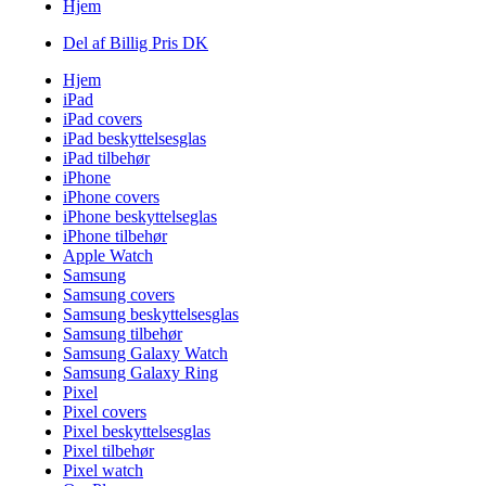
Hjem
Del af Billig Pris DK
Hjem
iPad
iPad covers
iPad beskyttelsesglas
iPad tilbehør
iPhone
iPhone covers
iPhone beskyttelseglas
iPhone tilbehør
Apple Watch
Samsung
Samsung covers
Samsung beskyttelsesglas
Samsung tilbehør
Samsung Galaxy Watch
Samsung Galaxy Ring
Pixel
Pixel covers
Pixel beskyttelsesglas
Pixel tilbehør
Pixel watch