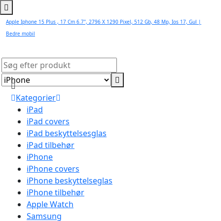
Apple Iphone 15 Plus , 17 Cm 6.7", 2796 X 1290 Pixel, 512 Gb, 48 Mp, Ios 17, Gul |
Bedre mobil
Kategorier
iPad
iPad covers
iPad beskyttelsesglas
iPad tilbehør
iPhone
iPhone covers
iPhone beskyttelseglas
iPhone tilbehør
Apple Watch
Samsung