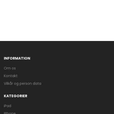
INFORMATION
Om os
Kontakt
Vilkår og person data
KATEGORIER
iPad
iPhone