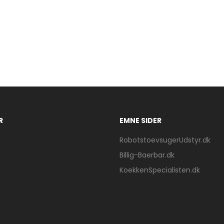
R
EMNE SIDER
RobotstoevsugerUdstyr.dk
Billig-Baerbar.dk
KoekkenSpecialisten.dk