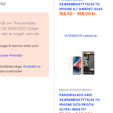
igt.
SKÆRMBESKYTTELSE TIL
IPHONE 4,7 HÆRDET GLAS
159,00 - 358,00 kr.
smål om "PanzerGlass
6 | SE 2020/2022 | Edge-
t det er noget, som du
ULTRASHOP reklame
ilbage til denne side som
case-friendly-
 ufuldstændige.
Kontakt os
dre indholdet.
Mere information
PANZERGLASS SAFE
SKÆRMBESKYTTELSE TIL
IPHONE 13/13 PRO/14
ULTRA-WIDE FIT