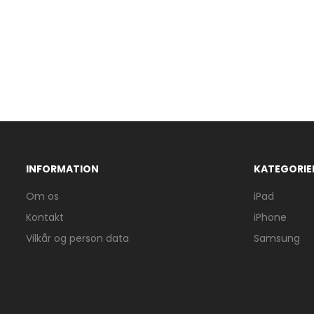
INFORMATION
KATEGORIE
Om os
iPad
Kontakt
iPhone
Vilkår og person data
Samsung