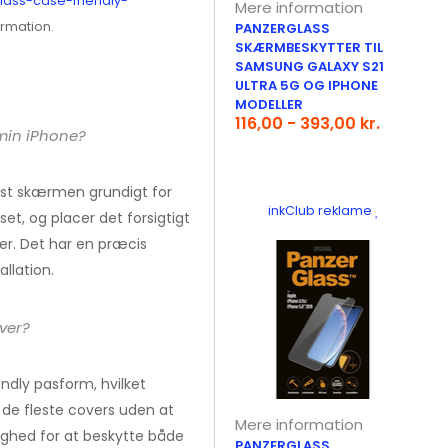
lass-case-friendly-
Mere information
rmation.
PANZERGLASS
SKÆRMBESKYTTER TIL
SAMSUNG GALAXY S21
ULTRA 5G OG IPHONE
MODELLER
116,00 - 393,00 kr.
min iPhone?
rst skærmen grundigt for
inkClub reklame
set, og placer det forsigtigt
er. Det har en præcis
llation.
ver?
ndly pasform, hvilket
de fleste covers uden at
Mere information
lighed for at beskytte både
PANZERGLASS