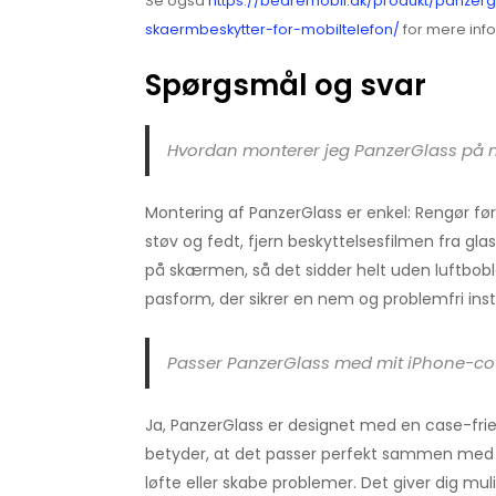
Se også
https://bedremobil.dk/produkt/panzerg
skaermbeskytter-for-mobiltelefon/
for mere info
Spørgsmål og svar
Hvordan monterer jeg PanzerGlass på 
Montering af PanzerGlass er enkel: Rengør fø
støv og fedt, fjern beskyttelsesfilmen fra glas
på skærmen, så det sidder helt uden luftbobl
pasform, der sikrer en nem og problemfri insta
Passer PanzerGlass med mit iPhone-co
Ja, PanzerGlass er designet med en case-frie
betyder, at det passer perfekt sammen med 
løfte eller skabe problemer. Det giver dig mu