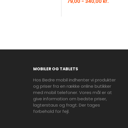
79,00 - 340,00 kr.
MOBILER OG TABLETS
Hos Bedre mobil indhenter vi produkter
og priser fra en række online butikker
med mobil telefoner. Vores mål er at
give information om bedste priser,
lagterstaus og fragt. Der tages
forbehold for fejl.