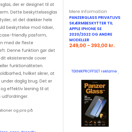
las, der er designet til at
Mere information
ærm. Dette beskyttelsesglas
PANZERGLASS PRIVATLIVS
tyder, at det dækker hele
SKÆRMBESKYTTER TIL
uld beskyttelse mod ridser,
APPLE IPHONE SE
2020/2022 OG ANDRE
case-friendly pasform,
MODELLER
en med de fleste
249,00 - 393,00 kr.
øft. Denne funktion gør det
dit eksisterende cover
ler funktionaliteten.
TEKNIKPROFFSET reklame
ldbarhed, hvilket sikrer, at
v under daglig brug. Det er
og effektiv løsning til at
udfordringer.
tioner og pris på