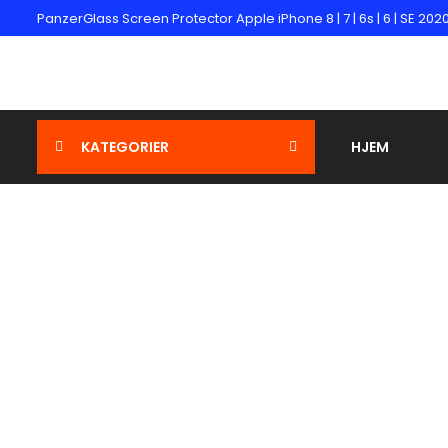
PanzerGlass Screen Protector Apple iPhone 8 | 7 | 6s | 6 | SE 2
KATEGORIER
HJEM