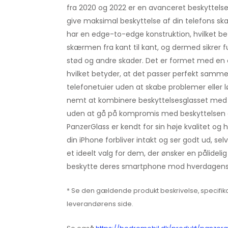
fra 2020 og 2022 er en avanceret beskyttelsesg
give maksimal beskyttelse af din telefons sk
har en edge-to-edge konstruktion, hvilket be
skærmen fra kant til kant, og dermed sikrer f
stød og andre skader. Det er formet med en 
hvilket betyder, at det passer perfekt samm
telefonetuier uden at skabe problemer eller l
nemt at kombinere beskyttelsesglasset med 
uden at gå på kompromis med beskyttelsen el
PanzerGlass er kendt for sin høje kvalitet og ho
din iPhone forbliver intakt og ser godt ud, sel
et ideelt valg for dem, der ønsker en pålidelig 
beskytte deres smartphone mod hverdagens 
* Se den gældende produkt beskrivelse, specifika
leverandørens side.