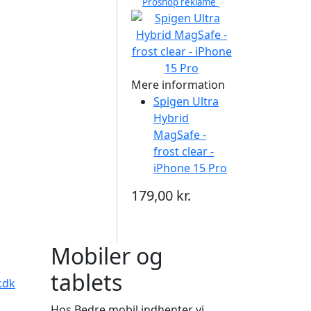
Proshop reklame
Mere information
Spigen Ultra
Hybrid
MagSafe -
frost clear -
iPhone 15 Pro
179,00 kr.
Mobiler og
tablets
.dk
Hos Bedre mobil indhenter vi