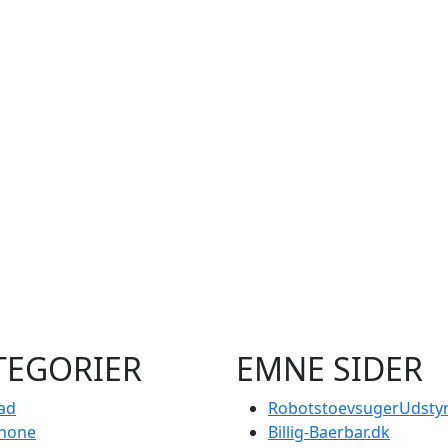
TEGORIER
EMNE SIDER
ad
RobotstoevsugerUdstyr
Phone
Billig-Baerbar.dk