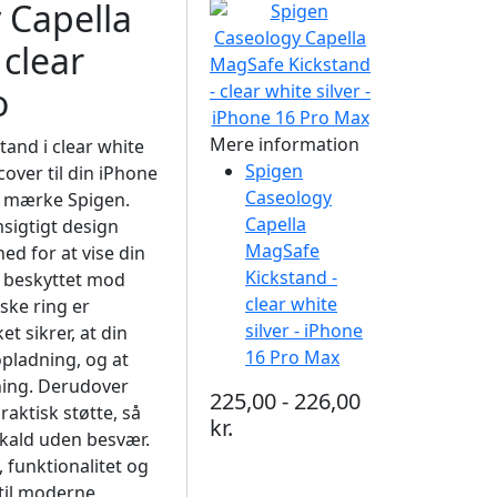
 Capella
clear
o
Mere information
and i clear white
Spigen
over til din iPhone
Caseology
e mærke Spigen.
Capella
sigtigt design
MagSafe
ed for at vise din
Kickstand -
r beskyttet mod
clear white
ske ring er
silver - iPhone
 sikrer, at din
16 Pro Max
opladning, og at
ning. Derudover
225,00 - 226,00
aktisk støtte, så
kr.
pkald uden besvær.
 funktionalitet og
 til moderne