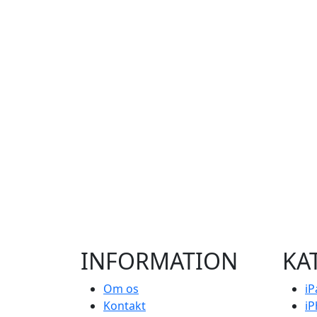
INFORMATION
KA
Om os
iP
Kontakt
i