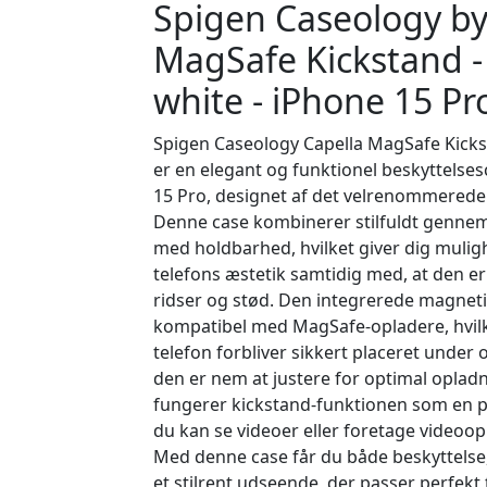
Spigen Caseology by
MagSafe Kickstand - 
white - iPhone 15 Pr
Spigen Caseology Capella MagSafe Kickst
er en elegant og funktionel beskyttelsesc
15 Pro, designet af det velrenommered
Denne case kombinerer stilfuldt gennem
med holdbarhed, hvilket giver dig muligh
telefons æstetik samtidig med, at den e
ridser og stød. Den integrerede magneti
kompatibel med MagSafe-opladere, hvilket
telefon forbliver sikkert placeret under 
den er nem at justere for optimal oplad
fungerer kickstand-funktionen som en pr
du kan se videoer eller foretage videoo
Med denne case får du både beskyttelse,
et stilrent udseende, der passer perfekt