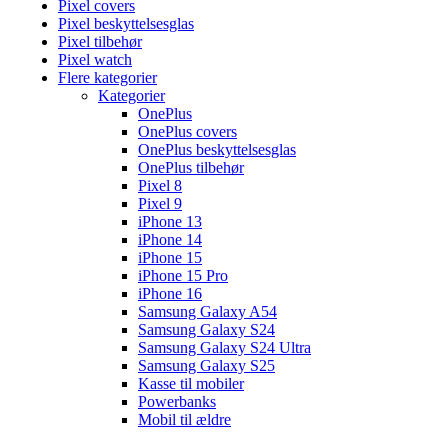
Pixel covers
Pixel beskyttelsesglas
Pixel tilbehør
Pixel watch
Flere kategorier
Kategorier
OnePlus
OnePlus covers
OnePlus beskyttelsesglas
OnePlus tilbehør
Pixel 8
Pixel 9
iPhone 13
iPhone 14
iPhone 15
iPhone 15 Pro
iPhone 16
Samsung Galaxy A54
Samsung Galaxy S24
Samsung Galaxy S24 Ultra
Samsung Galaxy S25
Kasse til mobiler
Powerbanks
Mobil til ældre