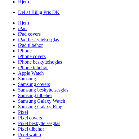
Hjem
Del af Billig Pris DK
Hjem
iPad
iPad covers
iPad beskyttelsesglas
iPad tilbehør
iPhone
iPhone covers
iPhone beskyttelseglas
iPhone tilbehør
Apple Watch
Samsung
Samsung covers
Samsung beskyttelsesglas
Samsung tilbehør
Samsung Galaxy Watch
Samsung Galaxy Ring
Pixel
Pixel covers
Pixel beskyttelsesglas
Pixel tilbehør
Pixel watch